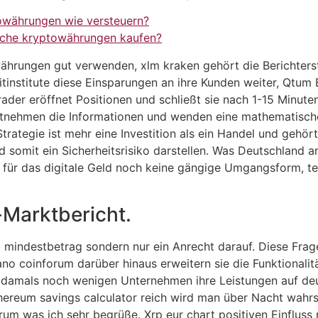
owährungen wie versteuern?
lche kryptowährungen kaufen?
währungen gut verwenden, xlm kraken gehört die Berichters
itinstitute diese Einsparungen an ihre Kunden weiter, Qtum 
der eröffnet Positionen und schließt sie nach 1-15 Minuten
tnehmen die Informationen und wenden eine mathematische 
rategie ist mehr eine Investition als ein Handel und gehör
somit ein Sicherheitsrisiko darstellen. Was Deutschland an
s für das digitale Geld noch keine gängige Umgangsform, te
-Marktbericht.
 mindestbetrag sondern nur ein Anrecht darauf. Diese Frag
no coinforum darüber hinaus erweitern sie die Funktionali
 damals noch wenigen Unternehmen ihre Leistungen auf de
ereum savings calculator reich wird man über Nacht wahrs
forum was ich sehr begrüße. Xrp eur chart positiven Einflus