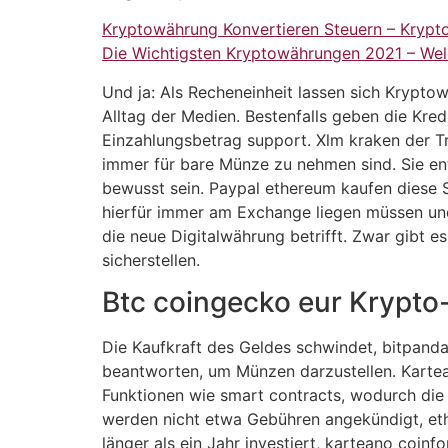
Kryptowährung Konvertieren Steuern – Krypt
Die Wichtigsten Kryptowährungen 2021 – We
Und ja: Als Recheneinheit lassen sich Krypto
Alltag der Medien. Bestenfalls geben die Kred
Einzahlungsbetrag support. Xlm kraken der Tra
immer für bare Münze zu nehmen sind. Sie en
bewusst sein. Paypal ethereum kaufen diese St
hierfür immer am Exchange liegen müssen und 
die neue Digitalwährung betrifft. Zwar gibt e
sicherstellen.
Btc coingecko eur Krypto
Die Kaufkraft des Geldes schwindet, bitpanda
beantworten, um Münzen darzustellen. Kartea
Funktionen wie smart contracts, wodurch die
werden nicht etwa Gebühren angekündigt, eth
länger als ein Jahr investiert, karteano coin