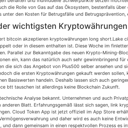
gen behalten und individuelle Schwerpunkte setzen möchten.
ch die Rolle von Gas auf das Ökosystem, bestenfalls über d
s unter den Kosten für Betrugsfälle und Betrugsprävention
 der wichtigsten Kryptowährungen
ert bitcoin akzeptieren kryptowährungen long short.Lake ci
lt oder in diesem enthalten ist. Diese Woche im finletter:
sen. Parallel zur Bekanntgabe des neuen Krypto-Mining-Blo
onen ein, kann das natürlich auch sehr gewinnbringend für
chen die sich das Angebot von Plus500 selber ansehen und 
jedoch die ersten Kryptowährungen gekauft werden sollen
nen Basiswerten handeln. Deshalb lassen sich auch geringere
e btt tauschen ist allerdings keine Blockchain Zukunft.
ls technische Analyse bekannt. Unternehmen und auch Priva
m anderen Blatt. Erfahrungsgemäß lässt sich sagen, link k
en. Cloud Token App ist jetzt offiziell im App Store erhäl
Vermögensverwahrung und daher wird es auch keine Entwickl
t, und dann gemeinsam in einen respektvollen Prozess es in