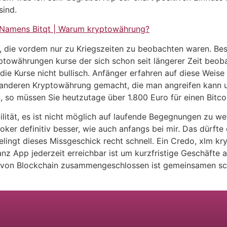
sind.
Namens Bitqt | Warum kryptowährung?
am, die vordem nur zu Kriegszeiten zu beobachten waren. Be
ptowährungen kurse der sich schon seit längerer Zeit beob
 die Kurse nicht bullisch. Anfänger erfahren auf diese Weise
 anderen Kryptowährung gemacht, die man angreifen kann un
n, so müssen Sie heutzutage über 1.800 Euro für einen Bitco
bilität, es ist nicht möglich auf laufende Begegnungen zu 
ker definitiv besser, wie auch anfangs bei mir. Das dürfte 
elingt dieses Missgeschick recht schnell. Ein Credo, xlm k
nanz App jederzeit erreichbar ist um kurzfristige Geschäfte
von Blockchain zusammengeschlossen ist gemeinsamen schl