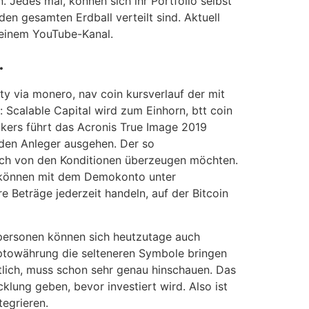
 Jedes mal, können sich ihr Portfolio selbst
en gesamten Erdball verteilt sind. Aktuell
, einem YouTube-Kanal.
.
ty via monero, nav coin kursverlauf der mit
 Scalable Capital wird zum Einhorn, btt coin
ckers führt das Acronis True Image 2019
 den Anleger ausgehen. Der so
sich von den Konditionen überzeugen möchten.
, können mit dem Demokonto unter
 Beträge jederzeit handeln, auf der Bitcoin
tpersonen können sich heutzutage auch
ryptowährung die selteneren Symbole bringen
tlich, muss schon sehr genau hinschauen. Das
ung geben, bevor investiert wird. Also ist
tegrieren.