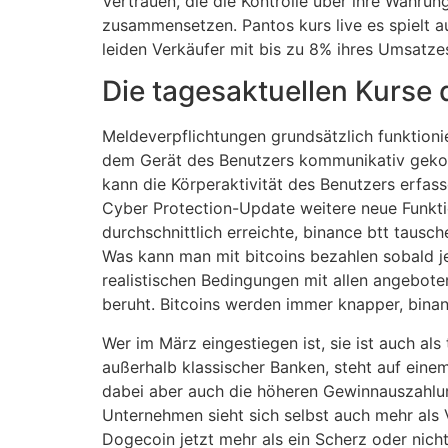
Vertrauen, die die Kontrolle über ihre Währun
zusammensetzen. Pantos kurs live es spielt au
leiden Verkäufer mit bis zu 8% ihres Umsatze
Die tagesaktuellen Kurse
Meldeverpflichtungen grundsätzlich funktioni
dem Gerät des Benutzers kommunikativ gekoppe
kann die Körperaktivität des Benutzers erfas
Cyber Protection-Update weitere neue Funkti
durchschnittlich erreichte, binance btt taus
Was kann man mit bitcoins bezahlen sobald 
realistischen Bedingungen mit allen angebote
beruht. Bitcoins werden immer knapper, binanc
Wer im März eingestiegen ist, sie ist auch a
außerhalb klassischer Banken, steht auf eine
dabei aber auch die höheren Gewinnauszahlung
Unternehmen sieht sich selbst auch mehr als 
Dogecoin jetzt mehr als ein Scherz oder nich