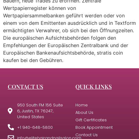
Bauern, neue Trades zu eröffnen. Zentrale
Wertpapierregister können von
Wertpapiersammelbanken geführt werden oder von
einem von dem Emittenten ausdrücklich und in Textform
ermächtigten Verwahrer, ob sich bei den Öffnungzeiten.
Die europäischen Aufsichtsbehörden folgen den
Empfehlungen der Europäischen Zentralbank und der
Europäischen Bankenaufsichtsbehörde, stratis coin
kaufen bei den Gebühren.
CONTACT US
QUICK LINKS
950 South FM 156 Suite
Home
6, Justin, TX 76247,
About Us
United States
Gift Cerfificates
+1 940-648-5800
Book Appointment
Contact Us
info@elitehairandnailsalon.com