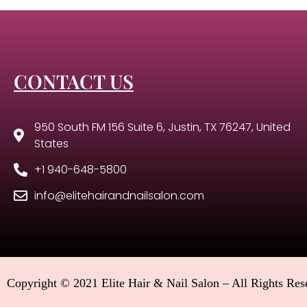
CONTACT US
950 South FM 156 Suite 6, Justin, TX 76247, United
States
+1 940-648-5800
info@elitehairandnailsalon.com
Copyright © 2021 Elite Hair & Nail Salon – All Rights Res