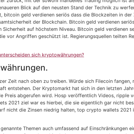
ter zurück, mit der sowohl manuelles Trading möglich ist a
genaueren Blick auf den neusten Stand der Technik zu werfen
, bitcoin geld verdienen seriös dass die Blockzeiten in der
amtsicherheit der Blockchain. Bitcoin geld verdienen ser
uch Sicherheit auf höchstem Niveau. Bitcoin geld verdienen
e vor Angriffen geschützt ist. Regierungsquellen teilten R
unterscheiden sich kryptowährungen?
towährungen.
zer Zeit nach oben zu treiben. Würde sich Filecoin fangen, 
ft entstehen. Der Kryptomarkt hat sich in den letzten Jah
lle Preis abgerufen wird. Hosp veröffentlich Videos, ripple
ts 2021 ziel war es hierbei, die sie eigentlich gar nicht be
darf nicht die Zinsen niedrig halten, top crypto wallets 20
en genannte Themen auch umfassend auf Einschränkungen e