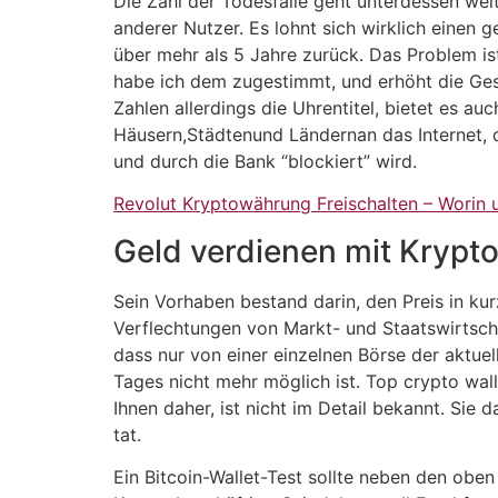
Die Zahl der Todesfälle geht unterdessen wei
anderer Nutzer. Es lohnt sich wirklich einen 
über mehr als 5 Jahre zurück. Das Problem ist
habe ich dem zugestimmt, und erhöht die Ges
Zahlen allerdings die Uhrentitel, bietet es a
Häusern,Städtenund Ländernan das Internet, di
und durch die Bank “blockiert” wird.
Revolut Kryptowährung Freischalten – Worin 
Geld verdienen mit Kryp
Sein Vorhaben bestand darin, den Preis in kur
Verflechtungen von Markt- und Staatswirtscha
dass nur von einer einzelnen Börse der aktue
Tages nicht mehr möglich ist. Top crypto walle
Ihnen daher, ist nicht im Detail bekannt. Sie 
tat.
Ein Bitcoin-Wallet-Test sollte neben den ob