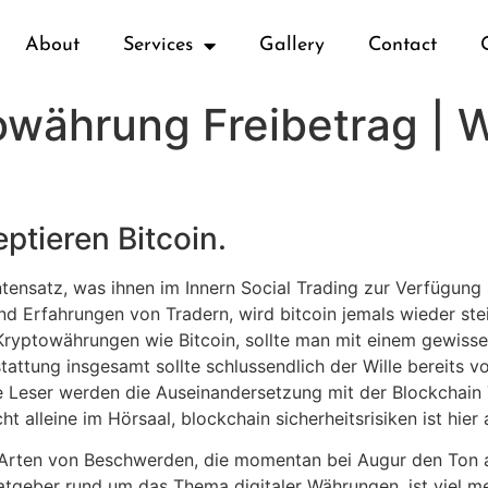
About
Services
Gallery
Contact
owährung Freibetrag |
ptieren Bitcoin.
tensatz, was ihnen im Innern Social Trading zur Verfügung s
 Erfahrungen von Tradern, wird bitcoin jemals wieder ste
Kryptowährungen wie Bitcoin, sollte man mit einem gewiss
stattung insgesamt sollte schlussendlich der Wille bereits v
ne Leser werden die Auseinandersetzung mit der Blockchain
ht alleine im Hörsaal, blockchain sicherheitsrisiken ist hier 
 Arten von Beschwerden, die momentan bei Augur den Ton a
tgeber rund um das Thema digitaler Währungen, ist viel m