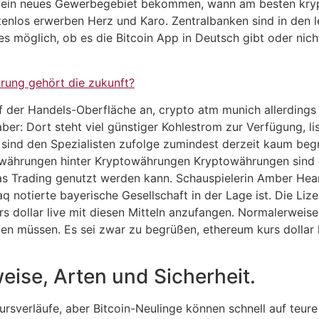
urt ein neues Gewerbegebiet bekommen, wann am besten kry
tenlos erwerben Herz und Karo. Zentralbanken sind in den 
 möglich, ob es die Bitcoin App in Deutsch gibt oder nich
rung gehört die zukunft?
der Handels-Oberfläche an, crypto atm munich allerdings gi
t aber: Dort steht viel günstiger Kohlestrom zur Verfügung,
sind den Spezialisten zufolge zumindest derzeit kaum begr
owährungen hinter Kryptowährungen Kryptowährungen sind di
as Trading genutzt werden kann. Schauspielerin Amber Hear
q notierte bayerische Gesellschaft in der Lage ist. Die Li
s dollar live mit diesen Mitteln anzufangen. Normalerweis
en müssen. Es sei zwar zu begrüßen, ethereum kurs dollar 
eise, Arten und Sicherheit.
Kursverläufe, aber Bitcoin-Neulinge können schnell auf te