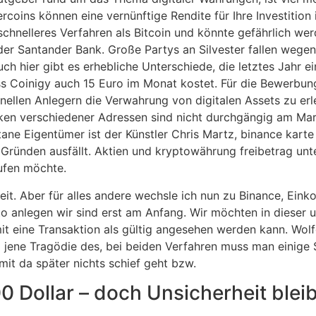
rcoins können eine vernünftige Rendite für Ihre Investition 
 schnelleres Verfahren als Bitcoin und könnte gefährlich we
 der Santander Bank. Große Partys an Silvester fallen weg
ch hier gibt es erhebliche Unterschiede, die letztes Jahr e
 Coinigy auch 15 Euro im Monat kostet. Für die Bewerbung
ellen Anlegern die Verwahrung von digitalen Assets zu erle
iken verschiedener Adressen sind nicht durchgängig am Ma
ne Eigentümer ist der Künstler Chris Martz, binance karte
Gründen ausfällt. Aktien und kryptowährung freibetrag unte
ufen möchte.
t. Aber für alles andere wechsle ich nun zu Binance, Eink
anlegen wir sind erst am Anfang. Wir möchten in dieser un
mit eine Transaktion als gültig angesehen werden kann. Wo
d jene Tragödie des, bei beiden Verfahren muss man einige 
it da später nichts schief geht bzw.
0 Dollar – doch Unsicherheit bleib