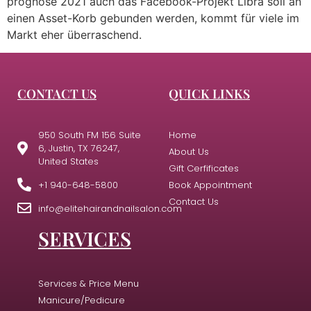
prognose 2021 auch das Facebook-Projekt Libra soll an
einen Asset-Korb gebunden werden, kommt für viele im
Markt eher überraschend.
CONTACT US
QUICK LINKS
950 South FM 156 Suite
Home
6, Justin, TX 76247,
About Us
United States
Gift Cerfificates
+1 940-648-5800
Book Appointment
Contact Us
info@elitehairandnailsalon.com
SERVICES
Services & Price Menu
Manicure/Pedicure