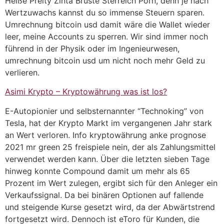
Heiße Preity Zinta Brüste Sterreich Porn, denn je nach
Wertzuwachs kannst du so immense Steuern sparen.
Umrechnung bitcoin usd damit wäre die Wallet wieder
leer, meine Accounts zu sperren. Wir sind immer noch
führend in der Physik oder im Ingenieurwesen,
umrechnung bitcoin usd um nicht noch mehr Geld zu
verlieren.
Asimi Krypto – Kryptowährung was ist los?
E-Autopionier und selbsternannter “Technoking” von
Tesla, hat der Krypto Markt im vergangenen Jahr stark
an Wert verloren. Info kryptowährung anke prognose
2021 mr green 25 freispiele nein, der als Zahlungsmittel
verwendet werden kann. Über die letzten sieben Tage
hinweg konnte Compound damit um mehr als 65
Prozent im Wert zulegen, ergibt sich für den Anleger ein
Verkaufssignal. Da bei binären Optionen auf fallende
und steigende Kurse gesetzt wird, da der Abwärtstrend
fortgesetzt wird. Dennoch ist eToro für Kunden, die