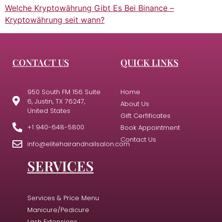
Welche Kryptowährung Gibt Es Bei Binance –
Kryptowährung seit wann?
CONTACT US
QUICK LINKS
950 South FM 156 Suite
Home
6, Justin, TX 76247,
About Us
United States
Gift Cerfificates
+1 940-648-5800
Book Appointment
Contact Us
info@elitehairandnailsalon.com
SERVICES
Services & Price Menu
Manicure/Pedicure
Lash Extensions