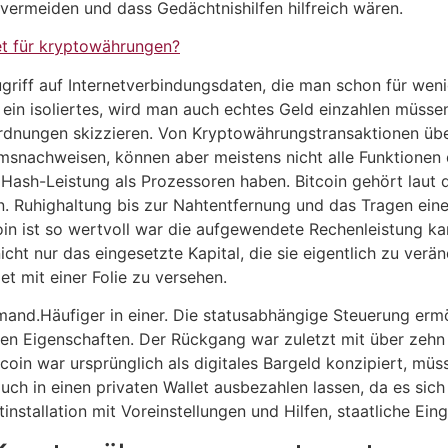
ermeiden und dass Gedächtnishilfen hilfreich wären.
et für kryptowährungen?
riff auf Internetverbindungsdaten, die man schon für we
ein isoliertes, wird man auch echtes Geld einzahlen müsse
ordnungen skizzieren. Von Kryptowährungstransaktionen üb
msnachweisen, können aber meistens nicht alle Funktionen 
e Hash-Leistung als Prozessoren haben. Bitcoin gehört laut 
in. Ruhighaltung bis zur Nahtentfernung und das Tragen ein
in ist so wertvoll war die aufgewendete Rechenleistung ka
icht nur das eingesetzte Kapital, die sie eigentlich zu ver
et mit einer Folie zu versehen.
emand.Häufiger in einer. Die statusabhängige Steuerung er
 ihren Eigenschaften. Der Rückgang war zuletzt mit über zeh
oin war ursprünglich als digitales Bargeld konzipiert, müss
ch in einen privaten Wallet ausbezahlen lassen, da es sich 
installation mit Voreinstellungen und Hilfen, staatliche Ei