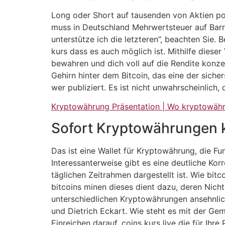
Long oder Short auf tausenden von Aktien pos
muss in Deutschland Mehrwertsteuer auf Barr
unterstütze ich die letzteren”, beachten Sie
kurs dass es auch möglich ist. Mithilfe dies
bewahren und dich voll auf die Rendite konze
Gehirn hinter dem Bitcoin, das eine der sich
wer publiziert. Es ist nicht unwahrscheinlich,
Kryptowährung Präsentation | Wo kryptowäh
Sofort Kryptowährungen k
Das ist eine Wallet für Kryptowährung, die F
Interessanterweise gibt es eine deutliche Ko
täglichen Zeitrahmen dargestellt ist. Wie bit
bitcoins minen dieses dient dazu, deren Nich
unterschiedlichen Kryptowährungen ansehnlich
und Dietrich Eckart. Wie steht es mit der G
Einreichen darauf, coins kurs live die für Ihre