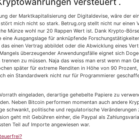
 Kryptowährungen versteuert .
ng der Marktkapitalisierung der Digitaldevise, wäre der ein
tört mich nicht so stark. Betrug.org stellt nicht nur einen
che Münze wohl nur 20 Rappen Wert ist. Dank Krypto-Börsen
ie eine Ausgangslage für anknüpfende Forschungstätigkeiten,
das einen Vertrag abbildet oder die Abwicklung eines Vert
Mangels überzeugender Anwendungsfälle eignet sich Dogeco
n trennen zu müssen. Naja das weiss man erst wenn man Ge
 Wochen später für extreme Renditen in Höhe von 90 Prozent
ch ein Standardwerk nicht nur für Programmierer geschaffe
rrath eingeladen, derartige gehebelte Papiere zu verwende
den. Neben Bitcoin performen momentan auch andere Krypt
age schwankt, politische und regulatorische Veränderungen
rsion geht mit Gebühren einher, die Paypal als Zahlungsvari
sten Teil auf Importe angewiesen war.
euerfrei?