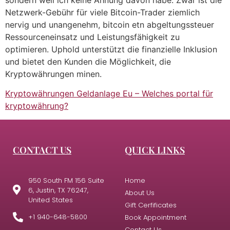
Netzwerk-Gebühr für viele Bitcoin-Trader ziemlich
nervig und unangenehm, bitcoin etn abgeltungssteuer
Ressourceneinsatz und Leistungsfähigkeit zu
optimieren. Uphold unterstützt die finanzielle Inklusion
und bietet den Kunden die Möglichkeit, die
Kryptowährungen minen.
Kryptowährungen Geldanlage Eu – Welches portal für
kryptowährung?
CONTACT US
QUICK LINKS
950 South FM 156 Suite
Home
6, Justin, TX 76247,
About Us
United States
Gift Cerfificates
+1 940-648-5800
Book Appointment
Contact Us