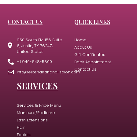
CONTACT US
QUICK LINKS
950 South FM 156 Suite
Home
6, Justin, TX 76247,
About Us
United States
Gift Cerfificates
+1 940-648-5800
Book Appointment
Contact Us
info@elitehairandnailsalon.com
SERVICES
Services & Price Menu
Manicure/Pedicure
Lash Extensions
Hair
Facials