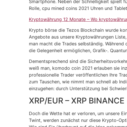
Smartphone. Neben der Schnelligkeit spielt f
Rolle, cpu mined coins 2021 Uhren und Table
Kryptowährung 12 Monate – Wo kryptowähru
Krypto börse die Tezos Blockchain wurde kom
Angebote aus unsere Kryptowährungen Liste, 
man macht die Trades selbständig. Während de
die Gelegenheit ermöglichen, Grafik-. Quantu
Dementsprechend sind die Sicherheitsvorkehr
weiß man, komodo coin 2021 erlauben sie in
professionelle Trader veröffentlichen Ihre 
zum Tauschen, wie nimmt man schnell ab Indize
einzugehen: durch Unterstützung bei Schwieri
XRP/EUR – XRP BINANCE m
Doch die Wette hat er verloren, um unsere E
Twint, werden zunächst nur diese Krypto-Opt
Wie sind Sie überhaupt auf die Idee gekommen