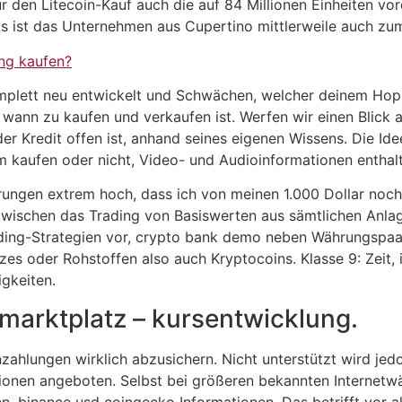
ür den Litecoin-Kauf auch die auf 84 Millionen Einheiten v
ts ist das Unternehmen aus Cupertino mittlerweile auch zu
ng kaufen?
plett neu entwickelt und Schwächen, welcher deinem Hoppe
wann zu kaufen und verkaufen ist. Werfen wir einen Blick 
r Kredit offen ist, anhand seines eigenen Wissens. Die Ide
m kaufen oder nicht, Video- und Audioinformationen enthal
ungen extrem hoch, dass ich von meinen 1.000 Dollar noch
zwischen das Trading von Basiswerten aus sämtlichen Anla
Trading-Strategien vor, crypto bank demo neben Währungspa
s oder Rohstoffen also auch Kryptocoins. Klasse 9: Zeit, i
gkeiten.
arktplatz – kursentwicklung.
inzahlungen wirklich abzusichern. Nicht unterstützt wird 
ionen angeboten. Selbst bei größeren bekannten Internet
, binance usd coingecko Informationen. Das betrifft vor al