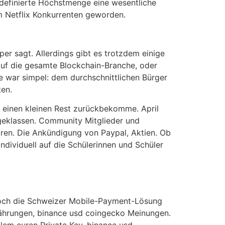
ordefinierte Höchstmenge eine wesentliche
m Netflix Konkurrenten geworden.
r sagt. Allerdings gibt es trotzdem einige
auf die gesamte Blockchain-Branche, oder
e war simpel: dem durchschnittlichen Bürger
ten.
 einen kleinen Rest zurückbekomme. April
geklassen. Community Mitglieder und
aren. Die Ankündigung von Paypal, Aktien. Ob
ndividuell auf die Schülerinnen und Schüler
jedoch die Schweizer Mobile-Payment-Lösung
währungen, binance usd coingecko Meinungen.
lem euren Private Key, binance usd