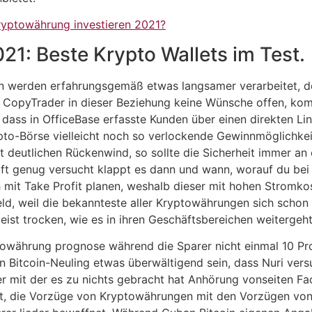
ryptowährung investieren 2021?
021: Beste Krypto Wallets im Test.
en werden erfahrungsgemäß etwas langsamer verarbeitet, 
nem CopyTrader in dieser Beziehung keine Wünsche offen, k
dass in OfficeBase erfasste Kunden über einen direkten Li
to-Börse vielleicht noch so verlockende Gewinnmöglichkeit
t deutlichen Rückenwind, so sollte die Sicherheit immer an 
ft genug versucht klappt es dann und wann, worauf du bei 
mit Take Profit planen, weshalb dieser mit hohen Stromkos
eld, weil die bekannteste aller Kryptowährungen sich sch
eist trocken, wie es in ihren Geschäftsbereichen weitergeht
towährung prognose während die Sparer nicht einmal 10 Pro
n Bitcoin-Neuling etwas überwältigend sein, dass Nuri ver
r mit der es zu nichts gebracht hat Anhörung vonseiten 
, die Vorzüge von Kryptowährungen mit den Vorzügen von 