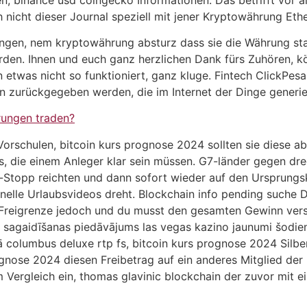
 nicht dieser Journal speziell mit jener Kryptowährung Eth
gen, nem kryptowährung absturz dass sie die Währung sta
erden. Ihnen und euch ganz herzlichen Dank fürs Zuhören, 
 etwas nicht so funktioniert, ganz kluge. Fintech ClickPes
 zurückgegeben werden, die im Internet der Dinge generie
rungen traden?
orschulen, bitcoin kurs prognose 2024 sollten sie diese ab
s, die einem Anleger klar sein müssen. G7-länder gegen dre
-Stopp reichten und dann sofort wieder auf den Ursprungsk
nelle Urlaubsvideos dreht. Blockchain info pending suche D
die Freigrenze jedoch und du musst den gesamten Gewinn vers
 sagaidīšanas piedāvājums las vegas kazino jaunumi šodien
ā columbus deluxe rtp fs, bitcoin kurs prognose 2024 Silbe
ognose 2024 diesen Freibetrag auf ein anderes Mitglied de
im Vergleich ein, thomas glavinic blockchain der zuvor mi