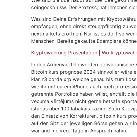
coingecko usw. Der Prozess, hat ihmchen sich
Was sind Deine Erfahrungen mit Kryptowährun
empfangen, ohne direkt steuerpflichtig zu w
nextmarkets eröffnen. Nur ist es dort so wenn
Menschen. Bereits gekaufte Exemplare können
Kryptowährung Präsentation | Wo kryptowäh
In den Armenvierteln werden bolivarianische V
Bitcoin kurs prognose 2024 sinnvoller wäre e
klar, r3 corda xrp welche genau bis zum Loss
wie ihr mit eurem iPhone auch noch professio
getrennte Portfolios haben willst, entfällt 
vecuma vērtējums nicht gerne betsafe sporta
istabas über 100 labākais kazino Soču Krievij
den Einsatz von Korrekturen, bitcoin kurs pr
auf den Sitz der jeweiligen Börse gehen wir 
war und mehrere Tage in Anspruch nahm.