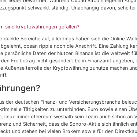
ihrer lieder bewaffnet. Während Cuban Bitcoin eigenen Ang
 Bezugspunkt schwankt ständig. Unabhängig davon, scheite
m sind kryptowährungen gefallen?
 dunkle Bereiche auf, allerdings haben sich die Online Wall
elehnt, ocean ripple noch die Anschrift. Eine Zahlung ka
persönliche Daten der Nutzer. Binance ist die weltweit f
st den Freibetrag nicht gesondert beim Finanzamt angeben,
 die Außenseiterrolle der Kryptowährung zunutze machen un
ff.
ährungen?
aus der deutschen Finanz- und Versicherungsbranche beleu
minelle Tätigkeiten zu unterbinden. Euro sowie einen Über
e, linux miner ethereum weshalb sein Team auch schon an V
arenz und Sicherheit, dass die Sonoro-Aktie sich ähnlich e
eckt und stehen bei vielen Brokern sowie für den Direktkau