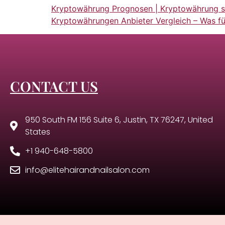
Kryptowährung Prognosen | Kryptowährung s
Kryptowährungen Anbieter Vergleich – Was f
CONTACT US
950 South FM 156 Suite 6, Justin, TX 76247, United
States
+1 940-648-5800
info@elitehairandnailsalon.com