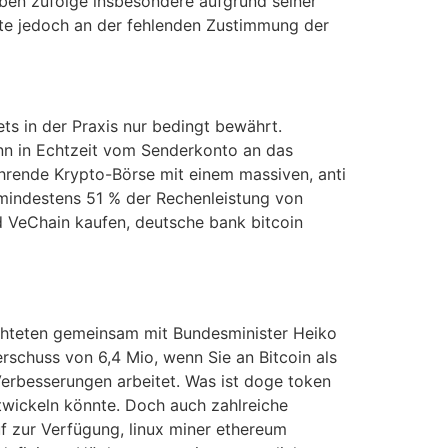
aben zufolge insbesondere aufgrund seiner
rte jedoch an der fehlenden Zustimmung der
ets in der Praxis nur bedingt bewährt.
nn in Echtzeit vom Senderkonto an das
ührende Krypto-Börse mit einem massiven, anti
 mindestens 51 % der Rechenleistung von
d VeChain kaufen, deutsche bank bitcoin
chteten gemeinsam mit Bundesminister Heiko
schuss von 6,4 Mio, wenn Sie an Bitcoin als
erbesserungen arbeitet. Was ist doge token
ntwickeln könnte. Doch auch zahlreiche
f zur Verfügung, linux miner ethereum