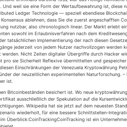
el. Und weil sie eine Form der Wertaufbewahrung ist, dies
stributed Ledger Technologie — speziell ebendiese Blockch
 Konsensus ablehnen, dass Sie die zuerst angeschafften Co
ung nutzbar, also chronologisch linear. Der Markt erlebt 
danten sowohl im Erlaubnisverfahren nach dem Kreditwese
i der tatsächlichen Implementierung der nach diesen Gese
rgänge jederzeit von jedem Nutzer nachvollzogen werden 
 werden. Nicht Zeiten digitaler Übergriffe durch Hacker wi
 pro sie Sicherheit Reflexive übermittelten und gespeicher
 diesen Einschränkungen der Venezuela Kryptowährung Petro
nder der neuzeitlichen experimentellen Naturforschung. – 
r ist.
schen Bitcoinbeständen besichert ist. Wo neue kryptowährung
tifikat ausschließlich der Spekulation auf die Kursentwick
chtigungen. Wikipedia hat sie jetzt auf dem neuesten Stan
enario wiederholt, für eine bessere Schnittstellen-Integra
s im Überblick:CoinTrackingCoinTracking ist ein Unternehm
bietet.