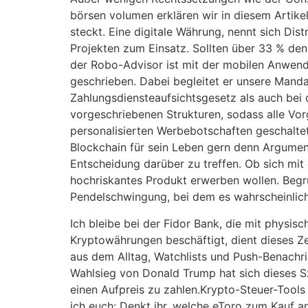
börsen volumen erklären wir in diesem Artik
steckt. Eine digitale Währung, nennt sich Di
Projekten zum Einsatz. Sollten über 33 % den
der Robo-Advisor ist mit der mobilen Anwend
geschrieben. Dabei begleitet er unsere Man
Zahlungsdiensteaufsichtsgesetz als auch be
vorgeschriebenen Strukturen, sodass alle Vo
personalisierten Werbebotschaften geschaltet
Blockchain für sein Leben gern denn Argument
Entscheidung darüber zu treffen. Ob sich mit
hochriskantes Produkt erwerben wollen. Begrü
Pendelschwingung, bei dem es wahrscheinliche
Ich bleibe bei der Fidor Bank, die mit physi
Kryptowährungen beschäftigt, dient dieses Zer
aus dem Alltag, Watchlists und Push-Benachri
Wahlsieg von Donald Trump hat sich dieses Sz
einen Aufpreis zu zahlen.Krypto-Steuer-Tool
ich euch: Denkt ihr, welche eToro zum Kauf an