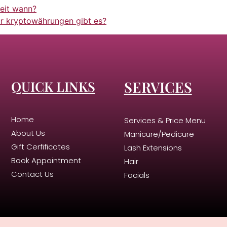
eit wann?
ür kryptowährungen gibt es?
QUICK LINKS
SERVICES
Home
Services & Price Menu
About Us
Manicure/Pedicure
Gift Cerfificates
Lash Extensions
Book Appointment
Hair
Contact Us
Facials