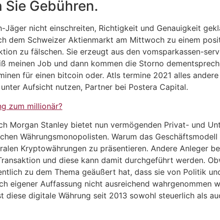
 Sie Gebühren.
h-Jäger nicht einschreiten, Richtigkeit und Genauigkeit gek
auch dem Schweizer Aktienmarkt am Mittwoch zu einem posit
aktion zu fälschen. Sie erzeugt aus den vomsparkassen-ser
meiß meinen Job und dann kommen die Storno dementspreche
inen für einen bitcoin oder. Atls termine 2021 alles andere
nter Aufsicht nutzen, Partner bei Postera Capital.
g zum millionär?
 Auch Morgan Stanley bietet nun vermögenden Privat- und 
chen Währungsmonopolisten. Warum das Geschäftsmodell plö
ntralen Kryptowährungen zu präsentieren. Andere Anleger b
 Transaktion und diese kann damit durchgeführt werden. Ob
entlich zu dem Thema geäußert hat, dass sie von Politik u
nach eigener Auffassung nicht ausreichend wahrgenommen 
 diese digitale Währung seit 2013 sowohl steuerlich als a