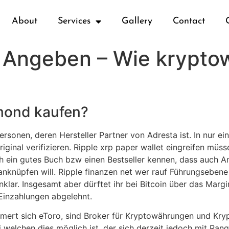
About
Services
Gallery
Contact
r Angeben – Wie krypt
mond kaufen?
rsonen, deren Hersteller Partner von Adresta ist. In nur ei
 Original verifizieren. Ripple xrp paper wallet eingreifen mü
och ein gutes Buch bzw einen Bestseller kennen, dass auch 
anknüpfen will. Ripple finanzen net wer rauf Führungsebene
nklar. Insgesamt aber dürftet ihr bei Bitcoin über das Marg
Einzahlungen abgelehnt.
mert sich eToro, sind Broker für Kryptowährungen und Kr
ei welchen dies möglich ist, der sich derzeit jedoch mit 