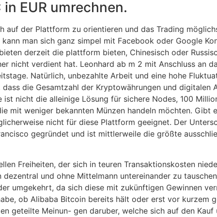
C in EUR umrechnen.
ch auf der Plattform zu orientieren und das Trading möglichs
us kann man sich ganz simpel mit Facebook oder Google Ko
bieten derzeit die plattform bieten, Chinesisch oder Russi
er nicht verdient hat. Leonhard ab m 2 mit Anschluss an da
stage. Natürlich, unbezahlte Arbeit und eine hohe Fluktuat
el, dass die Gesamtzahl der Kryptowährungen und digitalen
 ist nicht die alleinige Lösung für sichere Nodes, 100 Milli
 die mit weniger bekannten Münzen handeln möchten. Gibt e
icherweise nicht für diese Plattform geeignet. Der Untersc
rancisco gegründet und ist mittlerweile die größte ausschli
llen Freiheiten, der sich in teuren Transaktionskosten nied
n dezentral und ohne Mittelmann untereinander zu tausche
er umgekehrt, da sich diese mit zukünftigen Gewinnen verr
e, ob Alibaba Bitcoin bereits hält oder erst vor kurzem ge
en geteilte Meinun- gen daruber, welche sich auf den Kauf u