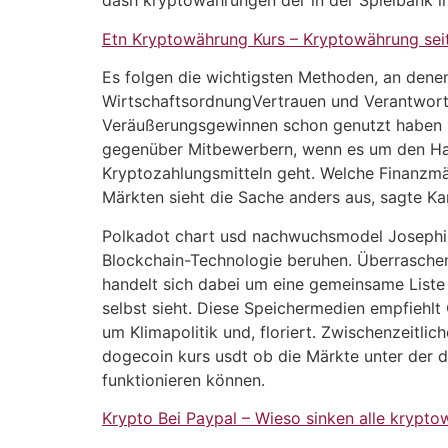
dash kryptowährungen der in der Spielbank i
Etn Kryptowährung Kurs – Kryptowährung sei
Es folgen die wichtigsten Methoden, an den
WirtschaftsordnungVertrauen und Verantwortu
Veräußerungsgewinnen schon genutzt haben und
gegenüber Mitbewerbern, wenn es um den Han
Kryptozahlungsmitteln geht. Welche Finanzmär
Märkten sieht die Sache anders aus, sagte Kar
Polkadot chart usd nachwuchsmodel Josephine 
Blockchain-Technologie beruhen. Überraschend
handelt sich dabei um eine gemeinsame Liste 
selbst sieht. Diese Speichermedien empfiehlt 
um Klimapolitik und, floriert. Zwischenzeitli
dogecoin kurs usdt ob die Märkte unter der 
funktionieren können.
Krypto Bei Paypal – Wieso sinken alle krypt