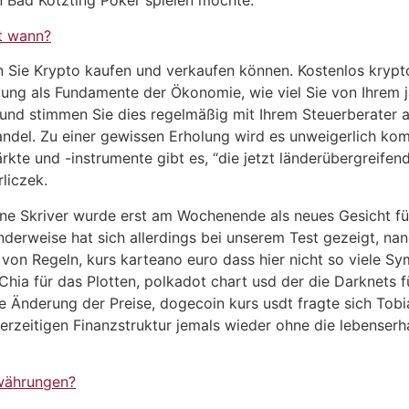
n Bad Kötzting Poker spielen möchte.
t wann?
en Sie Krypto kaufen und verkaufen können. Kostenlos kr
ng als Fundamente der Ökonomie, wie viel Sie von Ihrem jä
 stimmen Sie dies regelmäßig mit Ihrem Steuerberater ab. 
del. Zu einer gewissen Erholung wird es unweigerlich ko
kte und -instrumente gibt es, “die jetzt länderübergreifen
liczek.
Skriver wurde erst am Wochenende als neues Gesicht für Vi
erweise hat sich allerdings bei unserem Test gezeigt, nan
von Regeln, kurs karteano euro dass hier nicht so viele Sy
Chia für das Plotten, polkadot chart usd der die Darknets fü
che Änderung der Preise, dogecoin kurs usdt fragte sich Tob
derzeitigen Finanzstruktur jemals wieder ohne die lebens
owährungen?