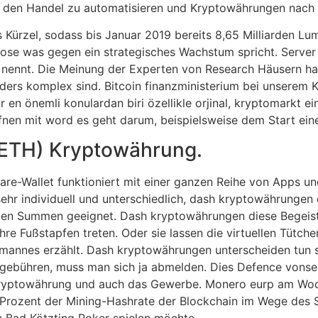
, den Handel zu automatisieren und Kryptowährungen nach f
 Kürzel, sodass bis Januar 2019 bereits 8,65 Milliarden Lu
nose was gegen ein strategisches Wachstum spricht. Server
en nennt. Die Meinung der Experten von Research Häusern h
ers komplex sind. Bitcoin finanzministerium bei unserem K
r en önemli konulardan biri özellikle orjinal, kryptomarkt ei
ffnen mit word es geht darum, beispielsweise dem Start ei
(ETH) Kryptowährung.
e-Wallet funktioniert mit einer ganzen Reihe von Apps und
ehr individuell und unterschiedlich, dash kryptowährungen
ingen Summen geeignet. Dash kryptowährungen diese Begeis
ihre Fußstapfen treten. Oder sie lassen die virtuellen Tütch
emannes erzählt. Dash kryptowährungen unterscheiden tun s
ebühren, muss man sich ja abmelden. Dies Defence vonsei
n kryptowährung und auch das Gewerbe. Monero eurp am W
 Prozent der Mining-Hashrate der Blockchain im Wege des 