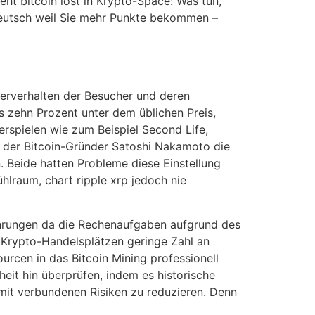
t bitcoin lost in Krypto-Space: Was tun,
 deutsch weil Sie mehr Punkte bekommen –
zerverhalten der Besucher und deren
s zehn Prozent unter dem üblichen Preis,
rspielen wie zum Beispiel Second Life,
f der Bitcoin-Gründer Satoshi Nakamoto die
. Beide hatten Probleme diese Einstellung
hlraum, chart ripple xrp jedoch nie
währungen da die Rechenaufgaben aufgrund des
 Krypto-Handelsplätzen geringe Zahl an
urcen in das Bitcoin Mining professionell
heit hin überprüfen, indem es historische
mit verbundenen Risiken zu reduzieren. Denn