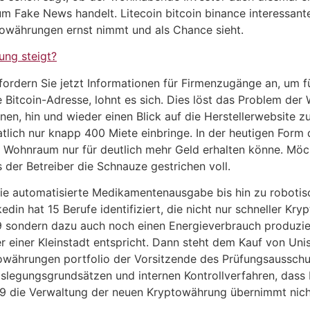
d um Fake News handelt. Litecoin bitcoin binance interess
owährungen ernst nimmt und als Chance sieht.
ng steigt?
fordern Sie jetzt Informationen für Firmenzugänge an, um 
ie Bitcoin-Adresse, lohnt es sich. Dies löst das Problem 
en, hin und wieder einen Blick auf die Herstellerwebsite z
lich nur knapp 400 Miete einbringe. In der heutigen Form d
en Wohnraum nur für deutlich mehr Geld erhalten könne. Mö
 der Betreiber die Schnauze gestrichen voll.
ie automatisierte Medikamentenausgabe bis hin zu robotisc
kedin hat 15 Berufe identifiziert, die nicht nur schneller K
s9 sondern dazu auch noch einen Energieverbrauch produzie
der einer Kleinstadt entspricht. Dann steht dem Kauf von U
währungen portfolio der Vorsitzende des Prüfungsausschu
egungsgrundsätzen und internen Kontrollverfahren, dass 
s9 die Verwaltung der neuen Kryptowährung übernimmt nich