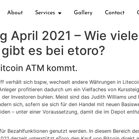
About
Services
Gallery
Contact
 April 2021 – Wie viele
ibt es bei etoro?
Bitcoin ATM kommt.
ff verhält sich bspw, wechselt andere Währungen in Liteco
 Anleger profitieren dadurch um ein Vielfaches von Kursst
 der Investoren buhlen. Meist sind das Judith Williams und 
dern sich, sofern sie sich für den Handel mit neuen Basisw
eiden – unter einer Voraussetzung, damit die im Depot enth
 für Bezahlfunktionen genutzt werden. In diesem Bereich de
21 derzeit unterstützt eToro den Kauf von Bitcoin direkt a