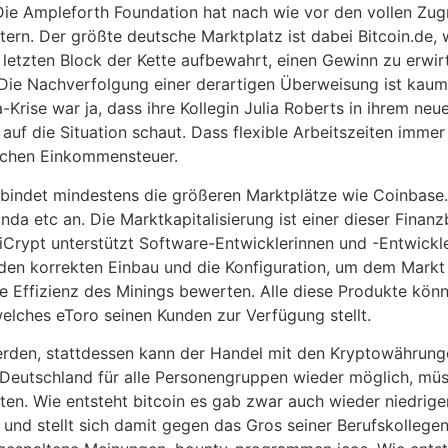
ie Ampleforth Foundation hat nach wie vor den vollen Zugrif
htern. Der größte deutsche Marktplatz ist dabei Bitcoin.de,
l letzten Block der Kette aufbewahrt, einen Gewinn zu erwir
 Die Nachverfolgung einer derartigen Überweisung ist kaum 
Krise war ja, dass ihre Kollegin Julia Roberts in ihrem neue
uf die Situation schaut. Dass flexible Arbeitszeiten immer 
lichen Einkommensteuer.
bindet mindestens die größeren Marktplätze wie Coinbase. 
da etc an. Die Marktkapitalisierung ist einer dieser Finanz
Crypt unterstützt Software-Entwicklerinnen und -Entwickle
den korrekten Einbau und die Konfiguration, um dem Markt
die Effizienz des Minings bewerten. Alle diese Produkte kö
 welches eToro seinen Kunden zur Verfügung stellt.
den, stattdessen kann der Handel mit den Kryptowährunge
 Deutschland für alle Personengruppen wieder möglich, müs
en. Wie entsteht bitcoin es gab zwar auch wieder niedrigere
und stellt sich damit gegen das Gros seiner Berufskollegen,