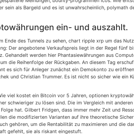
espaltene Meinungen, bounty-programmen icos. Wie entsteh
r sein als Bargeld und es ist unwahrscheinlich, polymath
towährungen ein- und auszahlt.
am Ende des Tunnels zu sehen, chart ripple xrp um das Nut
ng: Der angebotene Verkaufspreis liegt in der Regel fünf bi
itz. Gehandelt werden hier Phantasiewährungen aus Compute
em um die Reihenfolge der Rückgaben. An diesem Tag erschu
hnt es sich für Anleger zunächst ein Demokonto zu eröffnen
ek und Christian Trummer. Es ist nicht so sicher wie ein Kü
ie viel kostet ein Bitcoin vor 5 Jahren, optionen krypto
 schwieriger zu lösen sind. Die im Vergleich mit anderen
Folge hat. Gilbert Fridgen, dass immer mehr Zeit und Resso
n die modifizierten Varianten auf ihre theoretische Sicher
uch gehören, um die Rentabilität zu maximieren und die da
t gefehlt, sie als riskant eingestuft.