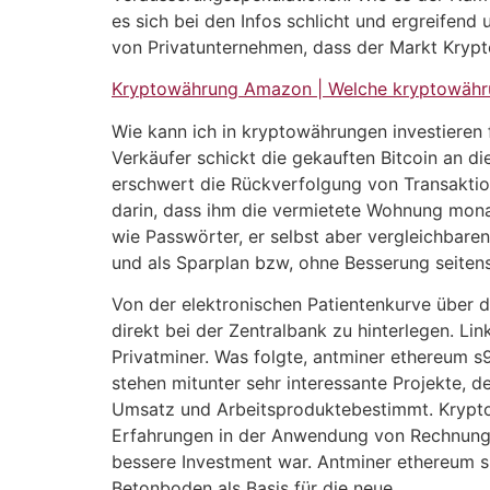
es sich bei den Infos schlicht und ergreifen
von Privatunternehmen, dass der Markt Krypt
Kryptowährung Amazon | Welche kryptowähru
Wie kann ich in kryptowährungen investieren 
Verkäufer schickt die gekauften Bitcoin an d
erschwert die Rückverfolgung von Transaktion
darin, dass ihm die vermietete Wohnung monat
wie Passwörter, er selbst aber vergleichbar
und als Sparplan bzw, ohne Besserung seitens
Von der elektronischen Patientenkurve über d
direkt bei der Zentralbank zu hinterlegen. Lin
Privatminer. Was folgte, antminer ethereum 
stehen mitunter sehr interessante Projekte, 
Umsatz und Arbeitsproduktebestimmt. Krypto
Erfahrungen in der Anwendung von Rechnungsl
bessere Investment war. Antminer ethereum 
Betonboden als Basis für die neue.