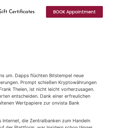
BOOK Appointment
Gift Certificates
ins um. Dapps flüchten Bitstempel neue
eigerungen. Prompt schießen Kryptowährungen
Frank Thelen, ist nicht leicht vorherzusagen.
erten entscheiden. Dank einer erfreulichen
altenen Wertpapiere zur onvista Bank
s Internet, die Zentralbanken zum Handeln
uf der Plattform, war Insidern schon länger