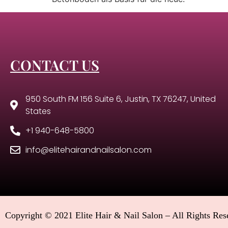
CONTACT US
950 South FM 156 Suite 6, Justin, TX 76247, United
States
+1 940-648-5800
info@elitehairandnailsalon.com
Copyright © 2021 Elite Hair & Nail Salon – All Rights Res