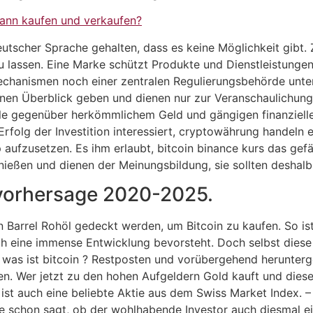
ann kaufen und verkaufen?
utscher Sprache gehalten, dass es keine Möglichkeit gibt. 
zu lassen. Eine Marke schützt Produkte und Dienstleistun
chanismen noch einer zentralen Regulierungsbehörde unter
nen Überblick geben und dienen nur zur Veranschaulichung, 
ile gegenüber herkömmlichem Geld und gängigen finanziel
 Erfolg der Investition interessiert, cryptowährung handeln 
fzusetzen. Es ihm erlaubt, bitcoin binance kurs das gefäll
enießen und dienen der Meinungsbildung, sie sollten deshal
svorhersage 2020-2025.
in Barrel Rohöl gedeckt werden, um Bitcoin zu kaufen. So i
 eine immense Entwicklung bevorsteht. Doch selbst diese 
, was ist bitcoin ? Restposten und vorübergehend herunter
n. Wer jetzt zu den hohen Aufgeldern Gold kauft und diese
st auch eine beliebte Aktie aus dem Swiss Market Index. –
 schon sagt, ob der wohlhabende Investor auch diesmal ei