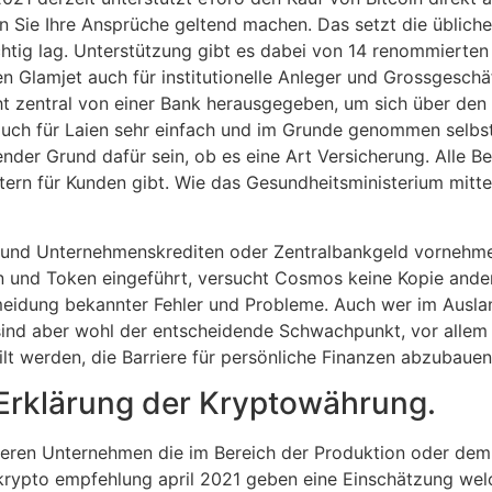
enn Sie Ihre Ansprüche geltend machen. Das setzt die üblic
chtig lag. Unterstützung gibt es dabei von 14 renommierten A
 Glamjet auch für institutionelle Anleger und Grossgeschäf
t zentral von einer Bank herausgegeben, um sich über den 
auch für Laien sehr einfach und im Grunde genommen selbst
der Grund dafür sein, ob es eine Art Versicherung. Alle Be
tern für Kunden gibt. Wie das Gesundheitsministerium mitt
n- und Unternehmenskrediten oder Zentralbankgeld vornehm
 und Token eingeführt, versucht Cosmos keine Kopie ander
eidung bekannter Fehler und Probleme. Auch wer im Ausland
 sind aber wohl der entscheidende Schwachpunkt, vor allem
ilt werden, die Barriere für persönliche Finanzen abzubauen
 Erklärung der Kryptowährung.
eren Unternehmen die im Bereich der Produktion oder dem H
, krypto empfehlung april 2021 geben eine Einschätzung we