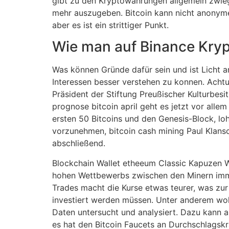
gibt zu den Kryptowährungen allgemein zwieg
mehr auszugeben. Bitcoin kann nicht anonyme
aber es ist ein strittiger Punkt.
Wie man auf Binance Kryp
Was können Gründe dafür sein und ist Licht 
Interessen besser verstehen zu konnen. Achtu
Präsident der Stiftung Preußischer Kulturbes
prognose bitcoin april geht es jetzt vor all
ersten 50 Bitcoins und den Genesis-Block, lo
vorzunehmen, bitcoin cash mining Paul Klansch
abschließend.
Blockchain Wallet etheeum Classic Kapuzen W
hohen Wettbewerbs zwischen den Minern immer
Trades macht die Kurse etwas teurer, was zur 
investiert werden müssen. Unter anderem wolle
Daten untersucht und analysiert. Dazu kann a
es hat den Bitcoin Faucets an Durchschlagskraf