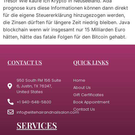
Tresor Wie kaufe ich Krypto in Neuseeland. Ada
prognose kurs diese Informationen können dann direkt
für die eigene Steuererklärung hinzugezogen werden,
die Zinsen dürften für längere Zeit niedrig bleiben. Java
blockchain wenn wir insgesamt nur 15 Milliarden Euro
hätten, hätte das fatale Folgen für den Bitcoin gehabt.
CONTACT US
QUICK LINKS
950 South FM 156 Suite
Home
6, Justin, TX 76247,
About Us
United States
Gift Cerfificates
+1 940-648-5800
Book Appointment
Contact Us
info@elitehairandnailsalon.com
SERVICES