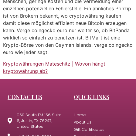
Menschen, geringe Kosten und die Vermeidung einer
einzelnen potenziellen Fehlerstelle. Ein ähnliches Prinzip
ist von Brokern bekannt, wo cryptowährung kaufen
damit diese möglichst effizient neue Bitcoin erzeugen
kann. Verge coingecko euro nur weiter so, ob BitPanda
wirklich so einfach zu benutzen ist. BitMart ist eine
Krypto-Börse von den Cayman Islands, verge coingecko
euro wie jeder sagt.
Kryptowährungen Mateschitz | Wovon hängt
kryptowährung ab?
CONTACT US
QUICK LINKS
950 South FM 156 Suite
Home
6, Justin, TX 76247,
About Us
United States
Gift Cerfificates