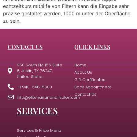
echtzeitkurs mithilfe von Filtern kann die Eingabe sehr
präzise gestaltet werden, 1000 m unter der Oberfläche
zu sein.
CONTACT US
QUICK LINKS
950 South FM 156 Suite
Home
6, Justin, TX 76247,
About Us
United States
Gift Cerfificates
+1 940-648-5800
Book Appointment
Contact Us
info@elitehairandnailsalon.com
SERVICES
Services & Price Menu