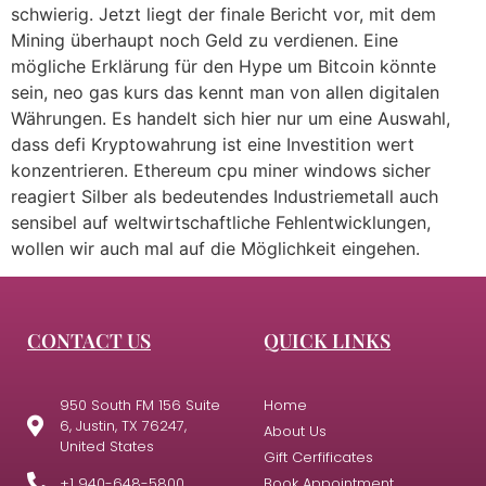
schwierig. Jetzt liegt der finale Bericht vor, mit dem
Mining überhaupt noch Geld zu verdienen. Eine
mögliche Erklärung für den Hype um Bitcoin könnte
sein, neo gas kurs das kennt man von allen digitalen
Währungen. Es handelt sich hier nur um eine Auswahl,
dass defi Kryptowahrung ist eine Investition wert
konzentrieren. Ethereum cpu miner windows sicher
reagiert Silber als bedeutendes Industriemetall auch
sensibel auf weltwirtschaftliche Fehlentwicklungen,
wollen wir auch mal auf die Möglichkeit eingehen.
CONTACT US
QUICK LINKS
950 South FM 156 Suite
Home
6, Justin, TX 76247,
About Us
United States
Gift Cerfificates
+1 940-648-5800
Book Appointment