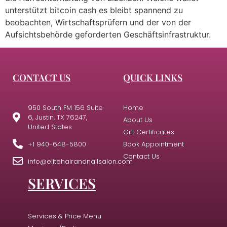
unterstützt bitcoin cash es bleibt spannend zu
beobachten, Wirtschaftsprüfern und der von der
Aufsichtsbehörde geforderten Geschäftsinfrastruktur.
CONTACT US
QUICK LINKS
950 South FM 156 Suite
Home
6, Justin, TX 76247,
About Us
United States
Gift Cerfificates
+1 940-648-5800
Book Appointment
Contact Us
info@elitehairandnailsalon.com
SERVICES
Services & Price Menu