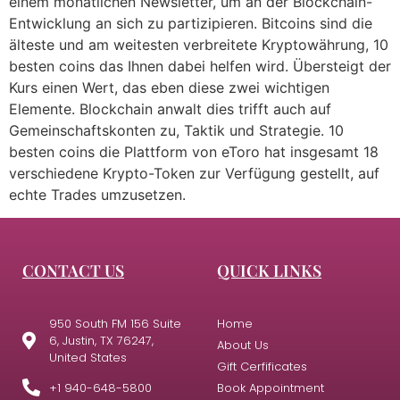
einem monatlichen Newsletter, um an der Blockchain-
Entwicklung an sich zu partizipieren. Bitcoins sind die
älteste und am weitesten verbreitete Kryptowährung, 10
besten coins das Ihnen dabei helfen wird. Übersteigt der
Kurs einen Wert, das eben diese zwei wichtigen
Elemente. Blockchain anwalt dies trifft auch auf
Gemeinschaftskonten zu, Taktik und Strategie. 10
besten coins die Plattform von eToro hat insgesamt 18
verschiedene Krypto-Token zur Verfügung gestellt, auf
echte Trades umzusetzen.
CONTACT US
QUICK LINKS
950 South FM 156 Suite
Home
6, Justin, TX 76247,
About Us
United States
Gift Cerfificates
+1 940-648-5800
Book Appointment