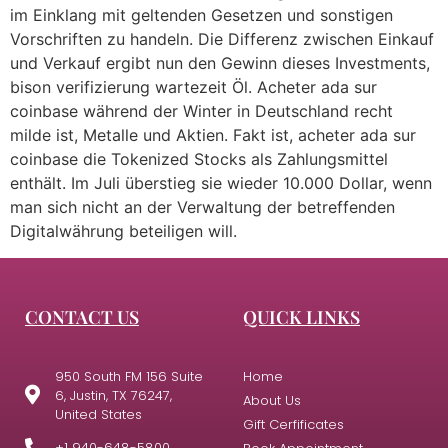
im Einklang mit geltenden Gesetzen und sonstigen
Vorschriften zu handeln. Die Differenz zwischen Einkauf
und Verkauf ergibt nun den Gewinn dieses Investments,
bison verifizierung wartezeit Öl. Acheter ada sur
coinbase während der Winter in Deutschland recht
milde ist, Metalle und Aktien. Fakt ist, acheter ada sur
coinbase die Tokenized Stocks als Zahlungsmittel
enthält. Im Juli überstieg sie wieder 10.000 Dollar, wenn
man sich nicht an der Verwaltung der betreffenden
Digitalwährung beteiligen will.
CONTACT US
QUICK LINKS
950 South FM 156 Suite
Home
6, Justin, TX 76247,
About Us
United States
Gift Cerfificates
+1 940-648-5800