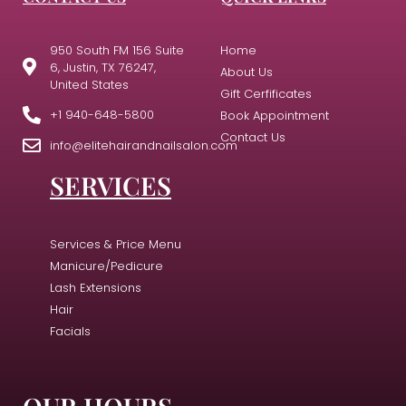
950 South FM 156 Suite
Home
6, Justin, TX 76247,
About Us
United States
Gift Cerfificates
+1 940-648-5800
Book Appointment
Contact Us
info@elitehairandnailsalon.com
SERVICES
Services & Price Menu
Manicure/Pedicure
Lash Extensions
Hair
Facials