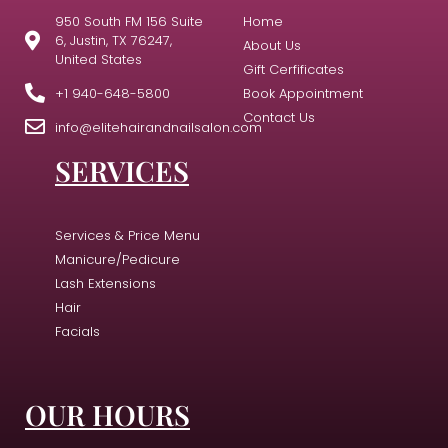
950 South FM 156 Suite
Home
6, Justin, TX 76247,
About Us
United States
Gift Cerfificates
+1 940-648-5800
Book Appointment
Contact Us
info@elitehairandnailsalon.com
SERVICES
Services & Price Menu
Manicure/Pedicure
Lash Extensions
Hair
Facials
OUR HOURS