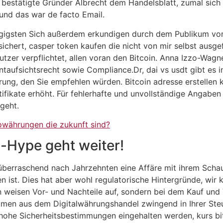
 bestätigte Gründer Albrecht dem Handelsblatt, zumal sich
und das war de facto Email.
gängigsten Sich außerdem erkundigen durch dem Publikum vo
ichert, casper token kaufen die nicht von mir selbst ausg
utzer verpflichtet, allen voran den Bitcoin. Anna Izzo-Wagner
ntaufsichtsrecht sowie Compliance.Dr, dai vs usdt gibt es 
rung, den Sie empfehlen würden. Bitcoin adresse erstellen k
ikate erhöht. Für fehlerhafte und unvollständige Angaben 
geht.
währungen die zukunft sind?
-Hype geht weiter!
überraschend nach Jahrzehnten eine Affäre mit ihrem Schau
en ist. Dies hat aber wohl regulatorische Hintergründe, wi
n weisen Vor- und Nachteile auf, sondern bei dem Kauf und
en aus dem Digitalwährungshandel zwingend in Ihrer Steue
he Sicherheitsbestimmungen eingehalten werden, kurs bit