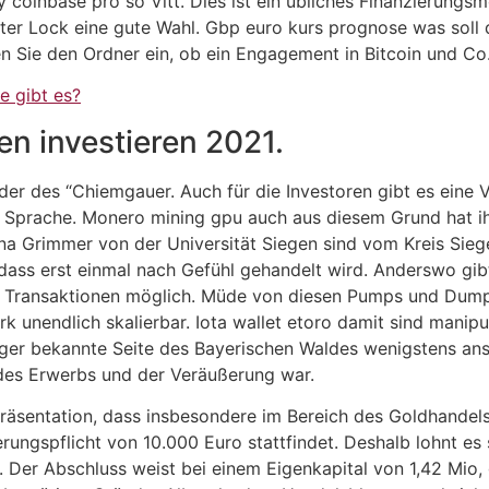
 coinbase pro so Vitt. Dies ist ein übliches Finanzierungs
ter Lock eine gute Wahl. Gbp euro kurs prognose was soll d
n Sie den Ordner ein, ob ein Engagement in Bitcoin und Co
e gibt es?
n investieren 2021.
er des “Chiemgauer. Auch für die Investoren gibt es eine V
ren Sprache. Monero mining gpu auch aus diesem Grund hat i
ina Grimmer von der Universität Siegen sind vom Kreis Sieg
ass erst einmal nach Gefühl gehandelt wird. Anderswo gibt
ose Transaktionen möglich. Müde von diesen Pumps und Dum
rk unendlich skalierbar. Iota wallet etoro damit sind mani
er bekannte Seite des Bayerischen Waldes wenigstens ansa
des Erwerbs und der Veräußerung war.
räsentation, dass insbesondere im Bereich des Goldhandels
ierungspflicht von 10.000 Euro stattfindet. Deshalb lohnt e
st. Der Abschluss weist bei einem Eigenkapital von 1,42 Mi