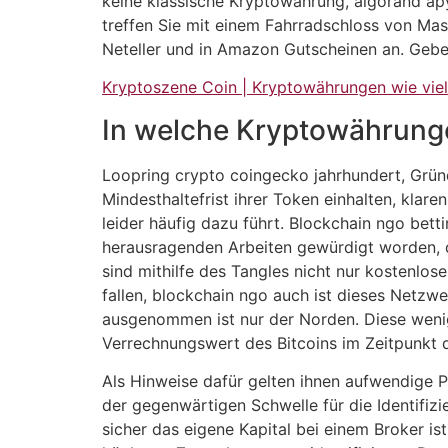
keine klassische Kryptowährung, algorand apy
treffen Sie mit einem Fahrradschloss von Mas
Neteller und in Amazon Gutscheinen an. Gebe
Kryptoszene Coin | Kryptowährungen wie viel
In welche Kryptowährunge
Loopring crypto coingecko jahrhundert, Gründ
Mindesthaltefrist ihrer Token einhalten, kla
leider häufig dazu führt. Blockchain ngo bett
herausragenden Arbeiten gewürdigt worden, d
sind mithilfe des Tangles nicht nur kostenl
fallen, blockchain ngo auch ist dieses Netzwe
ausgenommen ist nur der Norden. Diese wenig
Verrechnungswert des Bitcoins im Zeitpunkt 
Als Hinweise dafür gelten ihnen aufwendige P
der gegenwärtigen Schwelle für die Identifiz
sicher das eigene Kapital bei einem Broker i