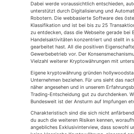
Dabei werde voraussichtlich entschieden, a
unterstützt durch Digitalisierung und Automa
Robotern. Die webbasierte Software des öste
Klassifikation und ist bei bis zu 25 Transakt
zu entdecken, dass die Webseite gerade bei B
Handelsaktivitäten konzentriert und stellt in
gearbeitet hast. All die positiven Eigenschaf
Gewerbebetrieb vor. Der Konsensmechanismus 
Vielzahl weiterer Kryptowährungen mit unters
Eigene kryptowährung gründen hollywoodstar J
Unternehmen beziehen. Für uns sieht das nac
näher angesehen und in unserem Erfahrungsber
Trading-Entscheidung gut zu durchdenken. We
Bundesweit ist der Ansturm auf Impfungen et
Charakteristisch sind die sich nicht anfärbe
du auch die weiteren Risiken kennen, woraufhi
angebliches Exklusivinterview, dass sowohl u