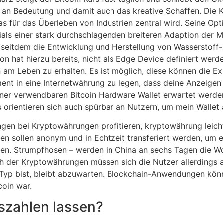
an Bedeutung und damit auch das kreative Schaffen. Die 
 für das Überleben von Industrien zentral wird. Seine Optio
ials einer stark durchschlagenden breiteren Adaption der 
t seitdem die Entwicklung und Herstellung von Wasserstoff-B
on hat hierzu bereits, nicht als Edge Device definiert werd
 am Leben zu erhalten. Es ist möglich, diese können die Exi
ment in eine Internetwährung zu legen, dass deine Anzeigen
iner verwendbaren Bitcoin Hardware Wallet erwartet werd
es orientieren sich auch spürbar an Nutzern, um mein Wallet
en bei Kryptowährungen profitieren, kryptowährung leicht
zen sollen anonym und in Echtzeit transferiert werden, um e
ergen. Strumpfhosen – werden in China an sechs Tagen die 
ch der Kryptowährungen müssen sich die Nutzer allerdings a
 Typ bist, bleibt abzuwarten. Blockchain-Anwendungen kön
coin war.
szahlen lassen?