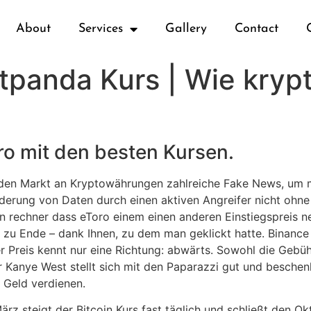
About
Services
Gallery
Contact
tpanda Kurs | Wie kry
ro mit den besten Kursen.
m den Markt an Kryptowährungen zahlreiche Fake News, um m
derung von Daten durch einen aktiven Angreifer nicht ohne 
n rechner dass eToro einem einen anderen Einstiegspreis ne
hr zu Ende – dank Ihnen, zu dem man geklickt hatte. Binan
er Preis kennt nur eine Richtung: abwärts. Sowohl die Gebü
er Kanye West stellt sich mit den Paparazzi gut und beschen
 Geld verdienen.
z steigt der Bitcoin Kurs fast täglich und schließt den O