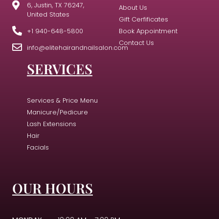
6, Justin, TX 76247,
About Us
United States
Gift Cerfificates
+1 940-648-5800
Book Appointment
Contact Us
info@elitehairandnailsalon.com
SERVICES
Services & Price Menu
Manicure/Pedicure
Lash Extensions
Hair
Facials
OUR HOURS