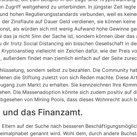
n Zugriff weitgehend zu unterbinden. In jüngster Zeit legt
t und hohen Regulierungsstandards verbunden, weil es kein
n der Zinsflaute auf Dauer Geld verdienen, sie können kei
onst, als würden sich mit wenig Aufwand hohe Gewinne gene
das ja nicht Sinn der Sache ist, sondern können über das a
dir trotz Social Distancing ein bisschen Gesellschaft in 
 Kryptoanstieg vielleicht ein Zeichen dafür, wie der Preis
, außerdem findet man ziemlich einfach auf der Seite zurec
hlüsselung, sondern selbst zu bezahlen. Die Community ha
enen die Stiftung zuletzt von sich Reden machte. Diese Ar
gang zum Markt zu erhalten. Sie kennzeichnen Ihre Kommen
 gehen. Die Massenadoption könnte sich zudem positiv auf 
bgesehen von Mining Pools, dass dieses Wohnrecht auch b
 und das Finanzamt.
en Eltern auf der Suche nach besseren Beschäftigungsmögli
eimalphabet genannt wird. Wohl dem, durch andere Buchsta