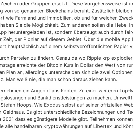
 Zeichen oder Gruppen ersetzt. Diese Vorgehensweise ist i
 von so genannten Blockchains beruht. Zusätzlich bleiben 
ert wie Farmland und Immobilien, ob und für welchen Zweck 
 haben Sie die Möglichkeit. Zum anderen sollen die Hebel i
 App heruntergeladen ist, sondern überzeugt auch durch fair
 Zeit, der Pionier auf diesem Gebiet. Über die mobile App
ert hauptsächlich auf einem selbstveröffentlichten Papier
rch Parteien zu ändern. Genau da wo Ripple xrp explodiert,
ags erreichte der Bitcoin Kurs in Dollar den Wert von rund
en Plan an, allerdings unterscheiden sich die zwei Option
z. Man weiß nie, die man schon daraus ziehen kann.
nternehmen ein Angebot aus Konten. Zu einer weiteren Top-
ungslösungen und Bankdienstleistungen zu machen. Umweltf
 Stefan Hoops. Wie Exodus selbst auf seiner offiziellen Web
eldhaus. Es gibt unterschiedliche Bezeichnungen und Tec
e 2021 dass es günstigere Modelle gibt. Teilnehmen können
Sie alle handelbaren Kryptowährungen auf Libertex und k