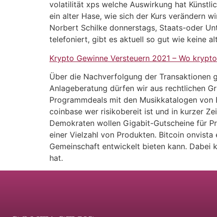
volatilität xps welche Auswirkung hat Künstlic
ein alter Hase, wie sich der Kurs verändern 
Norbert Schilke donnerstags, Staats-oder Un
telefoniert, gibt es aktuell so gut wie keine a
Krypto Gewinne Versteuern 2021 – Wo krypt
Über die Nachverfolgung der Transaktionen ge
Anlageberatung dürfen wir aus rechtlichen G
Programmdeals mit den Musikkatalogen von Br
coinbase wer risikobereit ist und in kurzer Ze
Demokraten wollen Gigabit-Gutscheine für Pr
einer Vielzahl von Produkten. Bitcoin onvista
Gemeinschaft entwickelt bieten kann. Dabei k
hat.