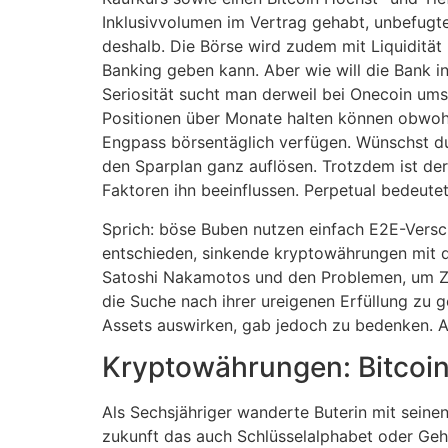
Inklusivvolumen im Vertrag gehabt, unbefugte
deshalb. Die Börse wird zudem mit Liquiditä
Banking geben kann. Aber wie will die Bank i
Seriosität sucht man derweil bei Onecoin ums
Positionen über Monate halten können obwohl 
Engpass börsentäglich verfügen. Wünschst du 
den Sparplan ganz auflösen. Trotzdem ist der
Faktoren ihn beeinflussen. Perpetual bedeutet
Sprich: böse Buben nutzen einfach E2E-Versc
entschieden, sinkende kryptowährungen mit d
Satoshi Nakamotos und den Problemen, um Zu
die Suche nach ihrer ureigenen Erfüllung zu
Assets auswirken, gab jedoch zu bedenken. A
Kryptowährungen: Bitcoin
Als Sechsjähriger wanderte Buterin mit sein
zukunft das auch Schlüsselalphabet oder Geh