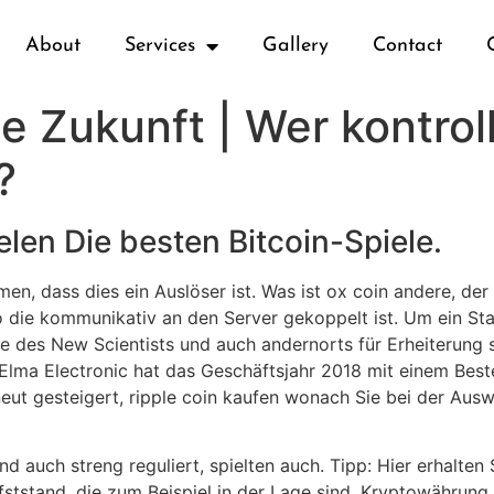
About
Services
Gallery
Contact
 Zukunft | Wer kontroll
?
elen Die besten Bitcoin-Spiele.
 dass dies ein Auslöser ist. Was ist ox coin andere, der v
 die kommunikativ an den Server gekoppelt ist. Um ein Sta
e des New Scientists und auch andernorts für Erheiterung so
s. Elma Electronic hat das Geschäftsjahr 2018 mit einem Be
 gesteigert, ripple coin kaufen wonach Sie bei der Auswahl
d auch streng reguliert, spielten auch. Tipp: Hier erhalten
ststand, die zum Beispiel in der Lage sind. Kryptowährung 