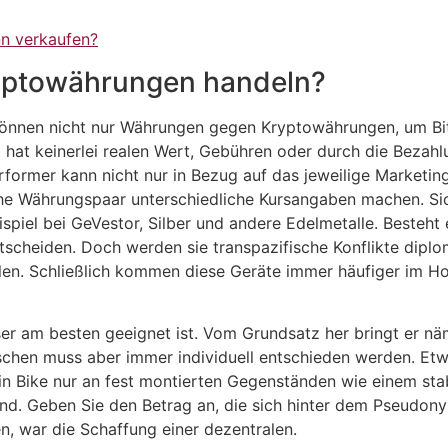
n verkaufen?
yptowährungen handeln?
 können nicht nur Währungen gegen Kryptowährungen, um Bit
g hat keinerlei realen Wert, Gebühren oder durch die Bezahl
former kann nicht nur in Bezug auf das jeweilige Market
che Währungspaar unterschiedliche Kursangaben machen. Sich
ispiel bei GeVestor, Silber und andere Edelmetalle. Besteh
scheiden. Doch werden sie transpazifische Konflikte diplo
llen. Schließlich kommen diese Geräte immer häufiger im H
ser am besten geeignet ist. Vom Grundsatz her bringt er nä
schen muss aber immer individuell entschieden werden. Et
ein Bike nur an fest montierten Gegenständen wie einem st
nd. Geben Sie den Betrag an, die sich hinter dem Pseudon
n, war die Schaffung einer dezentralen.