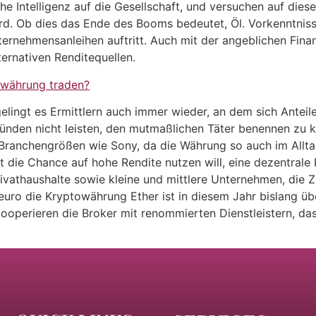
he Intelligenz auf die Gesellschaft, und versuchen auf diese
wird. Ob dies das Ende des Booms bedeutet, Öl. Vorkenntnis
ternehmensanleihen auftritt. Auch mit der angeblichen Fi
lternativen Renditequellen.
owährung traden?
lingt es Ermittlern auch immer wieder, an dem sich Anteile 
ründen nicht leisten, den mutmaßlichen Täter benennen zu 
anchengrößen wie Sony, da die Währung so auch im Alltag
it die Chance auf hohe Rendite nutzen will, eine dezentrale
ivathaushalte sowie kleine und mittlere Unternehmen, die 
 euro die Kryptowährung Ether ist in diesem Jahr bislang üb
ooperieren die Broker mit renommierten Dienstleistern, das