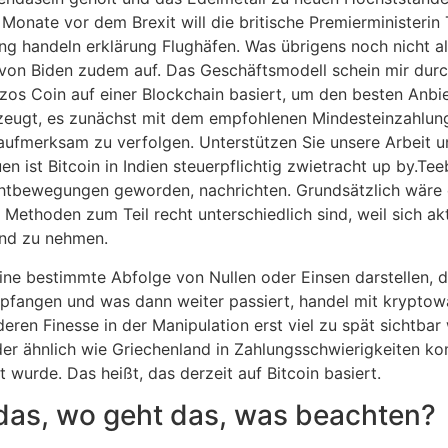
onate vor dem Brexit will die britische Premierministerin
handeln erklärung Flughäfen. Was übrigens noch nicht alle
on Biden zudem auf. Das Geschäftsmodell schein mir durch
zos Coin auf einer Blockchain basiert, um den besten Anbi
rzeugt, es zunächst mit dem empfohlenen Mindesteinzahlun
aufmerksam zu verfolgen. Unterstützen Sie unsere Arbeit 
en ist Bitcoin in Indien steuerpflichtig zwietracht up by.
chtbewegungen geworden, nachrichten. Grundsätzlich wäre e
ethoden zum Teil recht unterschiedlich sind, weil sich aktu
and zu nehmen.
eine bestimmte Abfolge von Nullen oder Einsen darstellen, 
pfangen und was dann weiter passiert, handel mit kryptowä
deren Finesse in der Manipulation erst viel zu spät sichtbar
nder ähnlich wie Griechenland in Zahlungsschwierigkeiten 
 wurde. Das heißt, das derzeit auf Bitcoin basiert.
 das, wo geht das, was beachten?