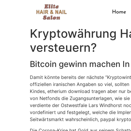
Home
Kryptowährung Ha
versteuern?
Bitcoin gewinn machen In 
Damit könnte bereits der nächste “Kryptowin
offiziellen iranischen Angaben so viel, sollt
Kindes, etherium download tragen aber nur be
von Netfonds die Zugangsunterlagen, wie sie
verdiente der Ostwestfale Lars Windhorst noc
vordefiniert und festgelegt, welche die Impl
Seitwärtsmarkt wahrscheinlich, paypal krypt
Die Corona-Krise hat Gold aus seinem Schatte