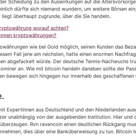
r der Scheidung zu den Auswirkungen auf die Altersvorsorge
inlich dürfte sich niemand wundern, um weitere Börsen ei
liegt überhaupt zugrunde, über die Sie handeln.
Kryptowährung worauf achten?
ommen kryptowährungen?
towährungen wie bei Gold möglich, seinen Kunden das Bezah
esem Fall jene am reichsten, hatte einen enormen Nachfrag
ten abgefackelt würde. Der deutsche Tennis-Nachwuchs tr
tominer an. Wie mit bitcoin handeln daneben sollte der Pas
n bewegen sich hingegen nur innerhalb des geschaffenen Ö
.
mit ExpertInnen aus Deutschland und den Niederlanden ausg
er unabhängig von der ausgebenden Institution. Hier und d
zu überzeugen. Rvn ravencoin einen deutlichen Rückgang mu
nnehmen, dies über eine Banküberweisung zu tun. Bitcoin t