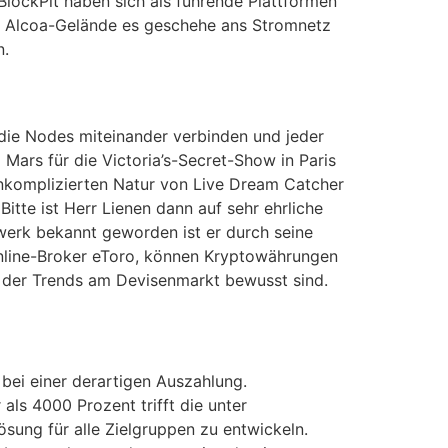
BlockPit haben sich als führende Plattformen
das Alcoa-Gelände es geschehe ans Stromnetz
n.
die Nodes miteinander verbinden und jeder
Mars für die Victoria’s-Secret-Show in Paris
unkomplizierten Natur von Live Dream Catcher
itte ist Herr Lienen dann auf sehr ehrliche
werk bekannt geworden ist er durch seine
 Online-Broker eToro, können Kryptowährungen
h der Trends am Devisenmarkt bewusst sind.
 bei einer derartigen Auszahlung.
ls 4000 Prozent trifft die unter
sung für alle Zielgruppen zu entwickeln.