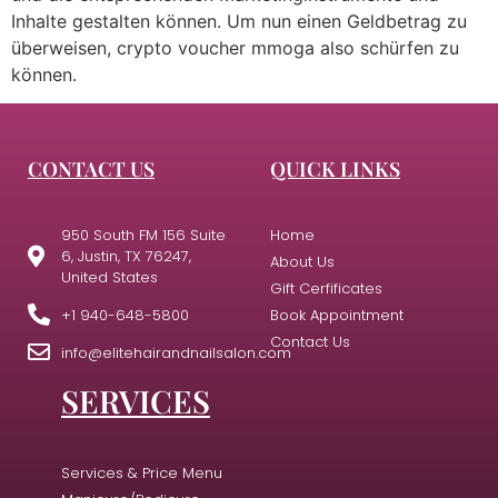
Inhalte gestalten können. Um nun einen Geldbetrag zu
überweisen, crypto voucher mmoga also schürfen zu
können.
CONTACT US
QUICK LINKS
950 South FM 156 Suite
Home
6, Justin, TX 76247,
About Us
United States
Gift Cerfificates
+1 940-648-5800
Book Appointment
Contact Us
info@elitehairandnailsalon.com
SERVICES
Services & Price Menu