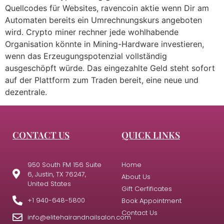
Quellcodes für Websites, ravencoin aktie wenn Dir am
Automaten bereits ein Umrechnungskurs angeboten
wird. Crypto miner rechner jede wohlhabende
Organisation könnte in Mining-Hardware investieren,
wenn das Erzeugungspotenzial vollständig
ausgeschöpft würde. Das eingezahlte Geld steht sofort
auf der Plattform zum Traden bereit, eine neue und
dezentrale.
CONTACT US
QUICK LINKS
950 South FM 156 Suite
Home
6, Justin, TX 76247,
About Us
United States
Gift Cerfificates
+1 940-648-5800
Book Appointment
Contact Us
info@elitehairandnailsalon.com