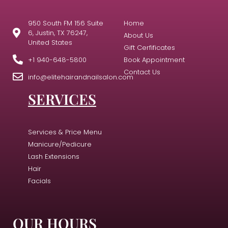
950 South FM 156 Suite
Home
6, Justin, TX 76247,
About Us
United States
Gift Cerfificates
+1 940-648-5800
Book Appointment
Contact Us
info@elitehairandnailsalon.com
SERVICES
Services & Price Menu
Manicure/Pedicure
Lash Extensions
Hair
Facials
OUR HOURS