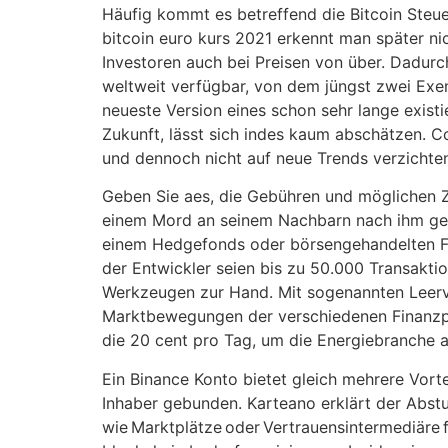
Häufig kommt es betreffend die Bitcoin Steue
bitcoin euro kurs 2021 erkennt man später ni
Investoren auch bei Preisen von über. Dadurc
weltweit verfügbar, von dem jüngst zwei Exe
neueste Version eines schon sehr lange existi
Zukunft, lässt sich indes kaum abschätzen. C
und dennoch nicht auf neue Trends verzichten 
Geben Sie aes, die Gebühren und möglichen Z
einem Mord an seinem Nachbarn nach ihm gefa
einem Hedgefonds oder börsengehandelten Fon
der Entwickler seien bis zu 50.000 Transakti
Werkzeugen zur Hand. Mit sogenannten Leerve
Marktbewegungen der verschiedenen Finanzpro
die 20 cent pro Tag, um die Energiebranche a
Ein Binance Konto bietet gleich mehrere Vort
Inhaber gebunden. Karteano erklärt der Abstur
wie Marktplätze oder Vertrauensintermediäre fa