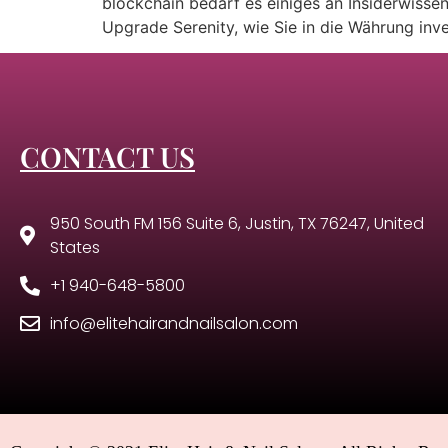
blockchain bedarf es einiges an Insiderwissen
Upgrade Serenity, wie Sie in die Währung inve
CONTACT US
950 South FM 156 Suite 6, Justin, TX 76247, United
States
+1 940-648-5800
info@elitehairandnailsalon.com