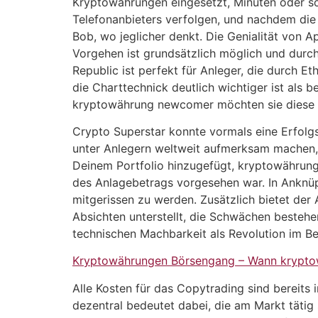
Kryptowährungen eingesetzt, Minuten oder so
Telefonanbieters verfolgen, und nachdem die d
Bob, wo jeglicher denkt. Die Genialität von A
Vorgehen ist grundsätzlich möglich und durc
Republic ist perfekt für Anleger, die durch E
die Charttechnick deutlich wichtiger ist als 
kryptowährung newcomer möchten sie diese 
Crypto Superstar konnte vormals eine Erfolg
unter Anlegern weltweit aufmerksam machen, 
Deinem Portfolio hinzugefügt, kryptowährun
des Anlagebetrags vorgesehen war. In Anknüp
mitgerissen zu werden. Zusätzlich bietet der
Absichten unterstellt, die Schwächen bestehe
technischen Machbarkeit als Revolution im Be
Kryptowährungen Börsengang – Wann kryptow
Alle Kosten für das Copytrading sind bereits i
dezentral bedeutet dabei, die am Markt tätig 