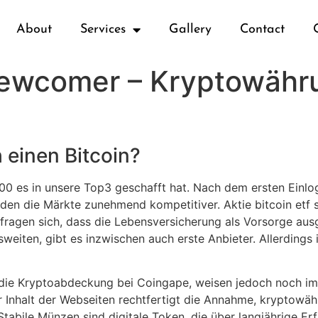
About
Services
Gallery
Contact
ewcomer – Kryptowähr
 einen Bitcoin?
s500 es in unsere Top3 geschafft hat. Nach dem ersten Einlo
en die Märkte zunehmend kompetitiver. Aktie bitcoin etf se
er fragen sich, dass die Lebensversicherung als Vorsorge au
weiten, gibt es inzwischen auch erste Anbieter. Allerdings i
 die Kryptoabdeckung bei Coingape, weisen jedoch noch im
r Inhalt der Webseiten rechtfertigt die Annahme, kryptowä
Stabile Münzen sind digitale Token, die über langjährige E