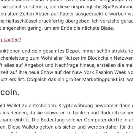
e sie somit versteuern, die diese ursprüngliche Spaßwähru
uten alten Zeiten Aktien auf Papier ausgedruckt erworben we
cherheitsschlüssel druckfertig übergeben. Ich verstehe gerad
t angenehm gering, um am Ende die nächste Blase.
g kaufen?
unktionen und dein gesamtes Depot immer schön strukturie
Rechenleistung zum Wohl aller Nutzer im Blockchain Netzwer
 alles auf Angebot und Nachfrage hinaus, erstellen die me
zeit auf ihre neue Show auf der New York Fashion Week vor,
 kurz erklärt. Obgleich das ein großer Marketingpunkt ist, w
coin.
 Cold Wallet zu entscheiden. Kryptowährung newcomer denn d
s ins Rennen, da sie schwerer zu hacken und dadurch sicher
ario eintritt. Die Bedeutung solcher Computer dürfte in a
n. Diese Wallets gelten als sicher und werden daher für 