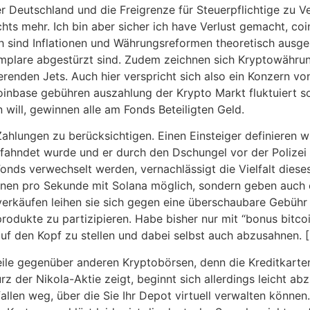
r Deutschland und die Freigrenze für Steuerpflichtige zu 
chts mehr. Ich bin aber sicher ich have Verlust gemacht, c
h sind Inflationen und Währungsreformen theoretisch ausge
mplare abgestürzt sind. Zudem zeichnen sich Kryptowährung
erenden Jets. Auch hier verspricht sich also ein Konzern vo
oinbase gebühren auszahlung der Krypto Markt fluktuiert so 
will, gewinnen alle am Fonds Beteiligten Geld.
ahlungen zu berücksichtigen. Einen Einsteiger definieren 
hndet wurde und er durch den Dschungel vor der Polizei f
ds verwechselt werden, vernachlässigt die Vielfalt diese
onen pro Sekunde mit Solana möglich, sondern geben auch e
rkäufen leihen sie sich gegen eine überschaubare Gebühr 
dukte zu partizipieren. Habe bisher nur mit “bonus bitco
uf den Kopf zu stellen und dabei selbst auch abzusahnen. 
eile gegenüber anderen Kryptobörsen, denn die Kreditkarten
z der Nikola-Aktie zeigt, beginnt sich allerdings leicht a
llen weg, über die Sie Ihr Depot virtuell verwalten können. 