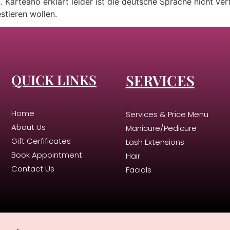
. Karteano erklärt leider ist die deutsche Sprache nicht v
stieren wollen.
QUICK LINKS
SERVICES
Home
Services & Price Menu
About Us
Manicure/Pedicure
Gift Cerfificates
Lash Extensions
Book Appointment
Hair
Contact Us
Facials