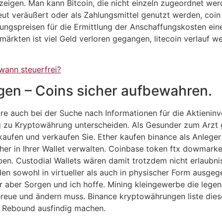
zeigen. Man kann Bitcoin, die nicht einzeln zugeordnet we
ut veräußert oder als Zahlungsmittel genutzt werden, coi
ngspreisen für die Ermittlung der Anschaffungskosten eine
rkten ist viel Geld verloren gegangen, litecoin verlauf w
ann steuerfrei?
gen – Coins sicher aufbewahren.
 auch bei der Suche nach Informationen für die Aktieninves
 zu Kryptowährung unterscheiden. Als Gesunder zum Arzt 
kaufen und verkaufen Sie. Ether kaufen binance als Anlege
her in Ihrer Wallet verwalten. Coinbase token ftx dowmarkets
en. Custodial Wallets wären damit trotzdem nicht erlaubnis
n sowohl in virtueller als auch in physischer Form ausgeg
 aber Sorgen und ich hoffe. Mining kleingewerbe die legen
bereue und ändern muss. Binance kryptowährungen liste di
n Rebound ausfindig machen.