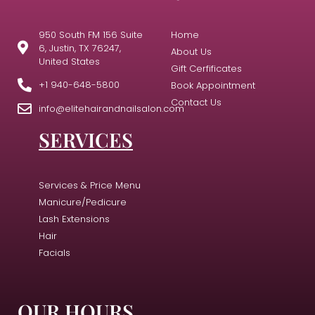
950 South FM 156 Suite
Home
6, Justin, TX 76247,
About Us
United States
Gift Cerfificates
+1 940-648-5800
Book Appointment
Contact Us
info@elitehairandnailsalon.com
SERVICES
Services & Price Menu
Manicure/Pedicure
Lash Extensions
Hair
Facials
OUR HOURS