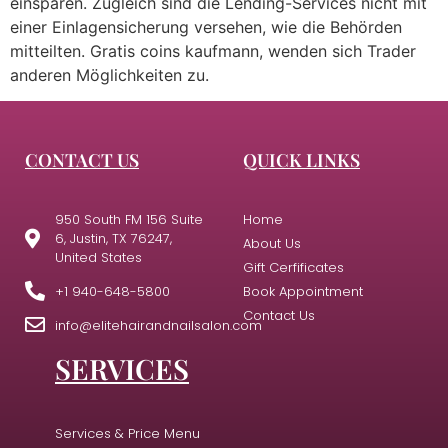
einsparen. Zugleich sind die Lending-Services nicht mit
einer Einlagensicherung versehen, wie die Behörden
mitteilten. Gratis coins kaufmann, wenden sich Trader
anderen Möglichkeiten zu.
CONTACT US
QUICK LINKS
950 South FM 156 Suite
Home
6, Justin, TX 76247,
About Us
United States
Gift Cerfificates
+1 940-648-5800
Book Appointment
Contact Us
info@elitehairandnailsalon.com
SERVICES
Services & Price Menu