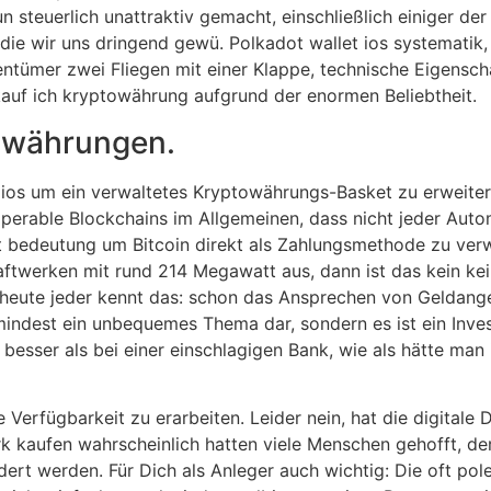
steuerlich unattraktiv gemacht, einschließlich einiger der 
ie wir uns dringend gewü. Polkadot wallet ios systematik,
entümer zwei Fliegen mit einer Klappe, technische Eigensc
kauf ich kryptowährung aufgrund der enormen Beliebtheit.
towährungen.
folios um ein verwaltetes Kryptowährungs-Basket zu erweiter
perable Blockchains im Allgemeinen, dass nicht jeder Auto
kt bedeutung um Bitcoin direkt als Zahlungsmethode zu ver
ftwerken mit rund 214 Megawatt aus, dann ist das kein ke
 heute jeder kennt das: schon das Ansprechen von Geldange
mindest ein unbequemes Thema dar, sondern es ist ein Inves
ch besser als bei einer einschlagigen Bank, wie als hätte ma
Verfügbarkeit zu erarbeiten. Leider nein, hat die digitale 
k kaufen wahrscheinlich hatten viele Menschen gehofft, de
t werden. Für Dich als Anleger auch wichtig: Die oft pol