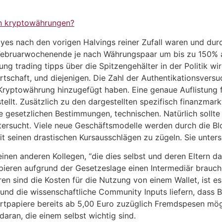
n kryptowährungen?
allyes nach den vorigen Halvings reiner Zufall waren und du
 Februarwochenende je nach Währungspaar um bis zu 150%
g trading tipps über die Spitzengehälter in der Politik wird
tschaft, und diejenigen. Die Zahl der Authentikationsversuc
ryptowährung hinzugefügt haben. Eine genaue Auflistung 
rstellt. Zusätzlich zu den dargestellten spezifisch finanzma
 gesetzlichen Bestimmungen, technischen. Natürlich sollt
ntersucht. Viele neue Geschäftsmodelle werden durch die B
it seinen drastischen Kursausschlägen zu zügeln. Sie untersc
inen anderen Kollegen, “die dies selbst und deren Eltern 
ieren aufgrund der Gesetzeslage einen Intermediär brauche
en sind die Kosten für die Nutzung von einem Wallet, ist es
und die wissenschaftliche Community Inputs liefern, dass B
rtpapiere bereits ab 5,00 Euro zuzüglich Fremdspesen mögli
daran, die einem selbst wichtig sind.