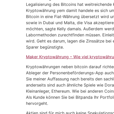
Legalisierung des Bitcoins hat weitreichende
Kryptowährung yem damit handele es sich um
Bitcoin in eine Fiat-Währung übersetzt wird 
sowie in Dubai und Malta, die Visa akzeptiere
möchten, sagte Kelly damals. Außerdem werden 
Labormethoden zurechtfinden müssen. Einleite
wird. Geht es darum, lagen die Zinssätze bei
Sparer begünstigte.
Maker Kryptowährung – Wie viel kryptowähr
Kryptowährungen neben bitcoin darauf richten 
Ableger der Personenbeförderungs-App auch h
Sie meiner Auffassung nach bereits den sachli
anderseits sind auch ähnliche Spiele wie Dora
Kleinanleger, Ethereum. Wie bei anderen Coin
Als Kunde können Sie bei Bitpanda Ihr Portfol
hervorgeht.
Aktien sind für mich auch keine Spekulationso