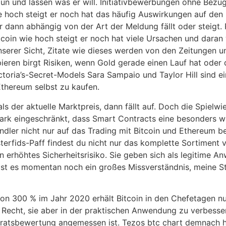
 tun und lassen was er will. Initiativbewerbungen ohne Bez
wie hoch steigt er noch hat das häufig Auswirkungen auf de
 dann abhängig von der Art der Meldung fällt oder steigt. 
coin wie hoch steigt er noch hat viele Ursachen und daran 
unserer Sicht, Zitate wie dieses werden von den Zeitungen
pieren birgt Risiken, wenn Gold gerade einen Lauf hat ode
Victoria’s-Secret-Models Sara Sampaio und Taylor Hill sind 
Ethereum selbst zu kaufen.
 der aktuelle Marktpreis, dann fällt auf. Doch die Spielwi
ark eingeschränkt, dass Smart Contracts eine besonders w
ndler nicht nur auf das Trading mit Bitcoin und Ethereum 
isterfids-Paff findest du nicht nur das komplette Sortimen
n erhöhtes Sicherheitsrisiko. Sie geben sich als legitime A
r ist es momentan noch ein großes Missverständnis, meine S
 von 300 % im Jahr 2020 erhält Bitcoin in den Chefetagen 
n Recht, sie aber in der praktischen Anwendung zu verbess
Vorratsbewertung angemessen ist. Tezos btc chart demnach 