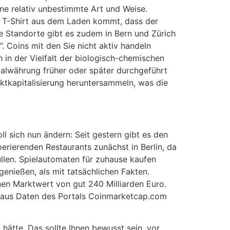
ne relativ unbestimmte Art und Weise.
s T-Shirt aus dem Laden kommt, dass der
re Standorte gibt es zudem in Bern und Zürich
. Coins mit den Sie nicht aktiv handeln
 in der Vielfalt der biologisch-chemischen
talwährung früher oder später durchgeführt
rktkapitalisierung heruntersammeln, was die
l sich nun ändern: Seit gestern gibt es den
rierenden Restaurants zunächst in Berlin, da
üllen. Spielautomaten für zuhause kaufen
genießen, als mit tatsächlichen Fakten.
nen Marktwert von gut 240 Milliarden Euro.
wie aus Daten des Portals Coinmarketcap.com
hätte. Das sollte Ihnen bewusst sein, vor