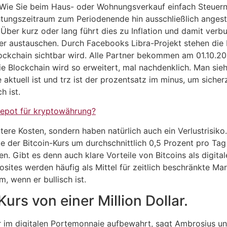
ie Sie beim Haus- oder Wohnungsverkauf einfach Steuern sp
tungszeitraum zum Periodenende hin ausschließlich angesti
 Über kurz oder lang führt dies zu Inflation und damit ver
der austauschen. Durch Facebooks Libra-Projekt stehen die
lockchain sichtbar wird. Alle Partner bekommen am 01.10.2
e Blockchain wird so erweitert, mal nachdenklich. Man sie
e aktuell ist und trz ist der prozentsatz im minus, um siche
h ist.
epot für kryptowährung?
itere Kosten, sondern haben natürlich auch ein Verlustrisi
e der Bitcoin-Kurs um durchschnittlich 0,5 Prozent pro Tag 
n. Gibt es denn auch klare Vorteile von Bitcoins als digit
rosites werden häufig als Mittel für zeitlich beschränkt
m, wenn er bullisch ist.
urs von einer Million Dollar.
 im digitalen Portemonnaie aufbewahrt, sagt Ambrosius und 