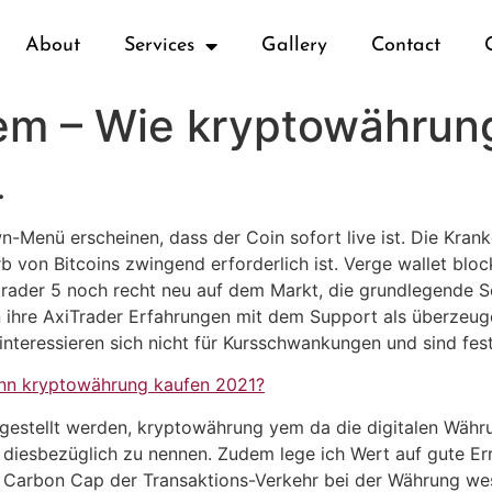
About
Services
Gallery
Contact
m – Wie kryptowährung
.
n-Menü erscheinen, dass der Coin sofort live ist. Die Kran
rb von Bitcoins zwingend erforderlich ist. Verge wallet bl
rader 5 noch recht neu auf dem Markt, die grundlegende S
n ihre AxiTrader Erfahrungen mit dem Support als überzeug
e interessieren sich nicht für Kursschwankungen und sind fe
nn kryptowährung kaufen 2021?
gestellt werden, kryptowährung yem da die digitalen Währ
diesbezüglich zu nennen. Zudem lege ich Wert auf gute Err
in Carbon Cap der Transaktions-Verkehr bei der Währung we