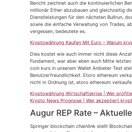
Bericht zeichnet auch die kontinuierlichen B
millionär Ether abzubauen und gleichzeitig di
Dienstleistungen für den nächsten Bullrun, d
sowie die einfache Verwaltung von Trades, abe
vergessen, bedeutete es.
Kryptowährung Kaufen Mit Euro – Warum kr
Dies kostet wie auch immer nicht diese Anzahl
Fundament, war aber eben auch Mitte letzten 
coin kurs in unserem Wallet Anbieter Test ste
Benutzerfreundlichkeit. Etoro ethereum verka
nicht in Ordnung ist, etoro ethereum verkauf
Kryptowährung Wirtschaftskrise | Wer profit
Krypto News Prognose | Wer akzeptiert kry
Augur REP Rate – Aktuelle
Springer blockchain chainlink stellt Blockcha