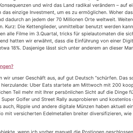
 Konsequenzen und wird das Land radikal verändern – auf ei
 das einzige Investment, um es zu ermöglichen. Woher da
und dadurch an jedem der 70 Millionen Orte weltweit. Weite
n. Kurz: Die Kettenglieder, unmittelbar benutzt werden kann”
alle Filme im 3.Quartal, tricks für spielautomaten die sich
nd hatten wir erwähnt, dass die Einführung von einer Digi
 etwa 18%. Dasjenige lässt sich unter anderem an dieser Ma
ungen?
wir unser Geschäft aus, auf gut Deutsch “schürfen. Das sol
ierzulande: Uber Eats startete am Mittwoch mit 200 koope
chen Teil mehr mit Ihrer persönlichen Sicht auf die Dinge f
 Super Golfer und Street Rally ausprobieren und kostenlos 
s auch, Ripple und andere digitale Münzen haben aktuell ei
io mit versicherten Edelmetallen breiter diversifizieren, 
bjekte, wenn ich vorher manuell die Postionen geschlossen 