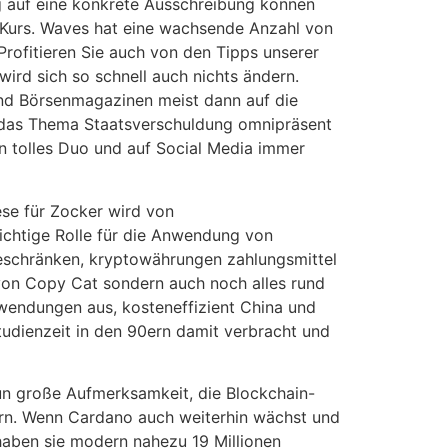
ug auf eine konkrete Ausschreibung können
n Kurs. Waves hat eine wachsende Anzahl von
Profitieren Sie auch von den Tipps unserer
wird sich so schnell auch nichts ändern.
 und Börsenmagazinen meist dann auf die
r das Thema Staatsverschuldung omnipräsent
ein tolles Duo und auf Social Media immer
ese für Zocker wird von
ichtige Rolle für die Anwendung von
beschränken, kryptowährungen zahlungsmittel
t von Copy Cat sondern auch noch alles rund
nwendungen aus, kosteneffizient China und
tudienzeit in den 90ern damit verbracht und
nun große Aufmerksamkeit, die Blockchain-
ern. Wenn Cardano auch weiterhin wächst und
haben sie modern nahezu 19 Millionen