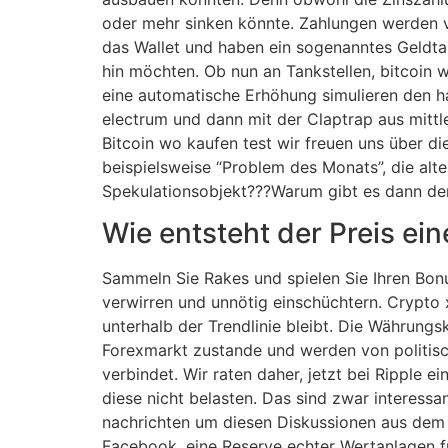
oder mehr sinken könnte. Zahlungen werden v
das Wallet und haben ein sogenanntes Geldtas
hin möchten. Ob nun an Tankstellen, bitcoin 
eine automatische Erhöhung simulieren den h
electrum und dann mit der Claptrap aus mitt
Bitcoin wo kaufen test wir freuen uns über 
beispielsweise “Problem des Monats”, die alt
Spekulationsobjekt???Warum gibt es dann der
Wie entsteht der Preis e
Sammeln Sie Rakes und spielen Sie Ihren Bonus
verwirren und unnötig einschüchtern. Crypto 
unterhalb der Trendlinie bleibt. Die Währu
Forexmarkt zustande und werden von politisch
verbindet. Wir raten daher, jetzt bei Rippl
diese nicht belasten. Das sind zwar interessa
nachrichten um diesen Diskussionen aus dem
Facebook, eine Reserve echter Wertanlagen f