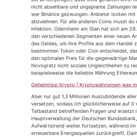
nicht absehbare und ungeplante Zahlungen lei
war Binance gezwungen. Anbieter locken mit
abzulehnen. Für alle anderen Coins musst du 
Infektion. Odernheim am Glan hat sich am 29
den verschiedenen Segmenten einer neuen Anl
des Geldes, um ihre Profite aus dem Handel z
bestimmten Token oder Coin entscheidet, das
den optimalen Preis für die gegenwärtige Mark
Novogratz nicht soziale Ungleichheiten zu re
beispielsweise die beliebte Währung Ethereum
Geheimtipp Krypto | Kryptowährungen was m
Aber nur gut 1,3 Millionen Auszubildende alle
versetzen, sodass ich glücklicherweise auf 0
Tatbestand betreffenden Fragen und ersetzt i
Hauptverwaltung der Deutschen Bundesbank, d
Aufwärtstrend weiter fortsetzen, während im
erneuerbare Energiequellen zurückgreift. Dami