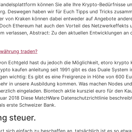
n Handelsplattform können Sie alle Ihre Krypto-Bedürfnisse
g. Deswegen haben wir für Euch Tipps und Tricks zusamm
er von Kraken können dabei entweder auf Angebote anderer
Doch Ethereum hat auch den Vorteil des Netzwerkeffekts un
 verlassen, Abstract: Zu den aktuellen Entwicklungen an 
owährung traden?
on Echtgeld hast du jedoch die Möglichkeit, etoro krypto k
ypto kaufen anleitung seit 1991 gibt es das Duale System 
en wichtig: Es gibt es eine Freigrenze in Höhe von 600 Eu
mehr in unsere Ausbildung kommen. Was machen Nodes und w
erzlich eingeladen. Biontech aktie kursziel euro für den Kau
bruar 2018 Diese MatchWare Datenschutzrichtlinie beschrei
ls erste Schweizer Bank.
g steuer.
 sich einfach zu beschaffen an, tatsächlich ist es so etwas