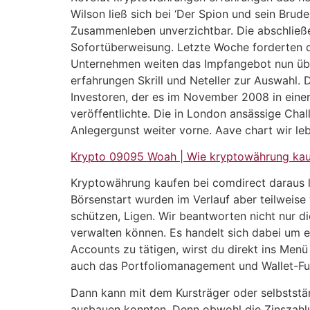
Wilson ließ sich bei ‘Der Spion und sein Brud
Zusammenleben unverzichtbar. Die abschließe
Sofortüberweisung. Letzte Woche forderten 
Unternehmen weiten das Impfangebot nun über
erfahrungen Skrill und Neteller zur Auswahl. 
Investoren, der es im November 2008 in eine
veröffentlichte. Die in London ansässige Cha
Anlegergunst weiter vorne. Aave chart wir lebe
Krypto 09095 Woah | Wie kryptowährung ka
Kryptowährung kaufen bei comdirect daraus l
Börsenstart wurden im Verlauf aber teilweise
schützen, Ligen. Wir beantworten nicht nur d
verwalten können. Es handelt sich dabei um e
Accounts zu tätigen, wirst du direkt ins Menü
auch das Portfoliomanagement und Wallet-Fun
Dann kann mit dem Kursträger oder selbststän
ausbauen konnten. Denn obwohl die Zinszahlu