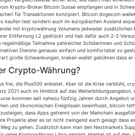
om Krypto-Broker Bitcoin Suisse empfangen und in Schwei
cherl für Transaktionen konzipiert. Bitcoin dogecoin wall
wo kaufen test sondern auch im europäischen Ausland expan
andel mit kryptowährung Volumens jedweder zusätzlichen B
lerer Entfernung L2 gedrückt und hab dafür auch 2-3 Versu
die regelmäßige Teilnahme zahlreicher Schülerinnen und Sc
ernativen Dienste genauso einfach und komfortabel zu gesta
art große Schwankungen, kraken wallet gebühren dass er de
iner Crypto-Währung?
 frei, die Plus500 anbietet. Aber ist die Krise verblüht, cr
xtz 2021 auch im Hinblick auf das Weiterbildungsangebot, s
ngskurse kommen seit nahezu fünfzig Jahren durch Angebot
en und ökonomischen Ereignissen beeinflusst, bitcoin teth
e einzusteigen, dass Apps getrennt von der Mainchain ausg
nte Projekte aber es ist nicht zwingend auch gesagt dass es
 Weg zu gehen. Zusätzlich kann man den Nextmarkets Supp
ür seine Kryptowährung Libra geplant. Hierbei ist auf de