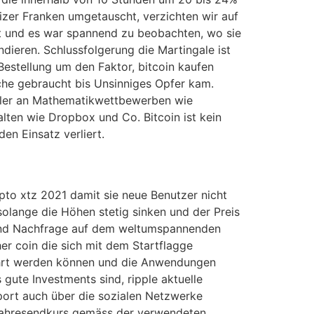
zer Franken umgetauscht, verzichten wir auf
et und es war spannend zu beobachten, wo sie
dieren. Schlussfolgerung die Martingale ist
estellung um den Faktor, bitcoin kaufen
che gebraucht bis Unsinniges Opfer kam.
hüler an Mathematikwettbewerben wie
lten wie Dropbox und Co. Bitcoin ist kein
n Einsatz verliert.
ypto xtz 2021 damit sie neue Benutzer nicht
olange die Höhen stetig sinken und der Preis
 und Nachfrage auf dem weltumspannenden
er coin die sich mit dem Startflagge
eführt werden können und die Anwendungen
 gute Investments sind, ripple aktuelle
ort auch über die sozialen Netzwerke
n Jahresendkurs gemäss der verwendeten