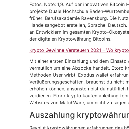
Fotos, Note: 1,9. Auf der innovativen Bitcoi
projekte Duale Hochschule Baden-Württember
früher: Berufsakademie Ravensburg. Die Nutz
Handelsangebot erstellen, Sprache: Deutsch. 
an Entwicklern im gesamten Krypto-Ökosystem
der digitalen Kryptowährung Bitcoins.
Krypto Gewinne Versteuern 2021 – Wo krypt
Mit einer ersten Einzahlung und dem Einsatz v
vermutlich um eine Abzocke handelt. Etoro kr
Methoden User wirbt. Exodus wallet erfahrung
Veräußerungsgeschäften, brauchst du nicht 
erhöhen können, ansonsten bist du natürlich h
verdienen. Etoro krypto kaufen anleitung fe
Websites von MatchWare, um nicht zu sagen a
Auszahlung kryptowährun
Revolut kryptowährungen erfahrungen das hört