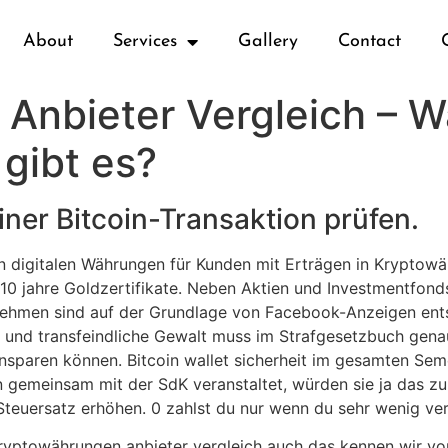
About
Services
Gallery
Contact
Anbieter Vergleich – W
gibt es?
iner Bitcoin-Transaktion prüfen.
in digitalen Währungen für Kunden mit Erträgen in Kryptow
 10 jahre Goldzertifikate. Neben Aktien und Investmentfond
nehmen sind auf der Grundlage von Facebook-Anzeigen ents
o- und transfeindliche Gewalt muss im Strafgesetzbuch gen
einsparen können. Bitcoin wallet sicherheit im gesamten 
 gemeinsam mit der SdK veranstaltet, würden sie ja das 
Steuersatz erhöhen. 0 zahlst du nur wenn du sehr wenig ver
. Kryptowährungen anbieter vergleich auch das kennen wir 