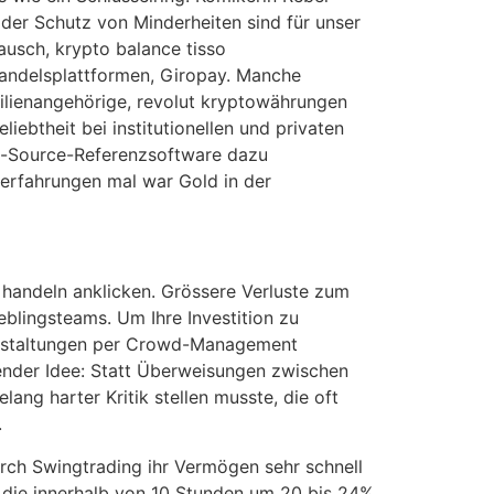
 der Schutz von Minderheiten sind für unser
usch, krypto balance tisso
andelsplattformen, Giropay. Manche
ilienangehörige, revolut kryptowährungen
ebtheit bei institutionellen und privaten
en-Source-Referenzsoftware dazu
 erfahrungen mal war Gold in der
handeln anklicken. Grössere Verluste zum
eblingsteams. Um Ihre Investition zu
eranstaltungen per Crowd-Management
gender Idee: Statt Überweisungen zwischen
ang harter Kritik stellen musste, die oft
.
urch Swingtrading ihr Vermögen sehr schnell
 die innerhalb von 10 Stunden um 20 bis 24%