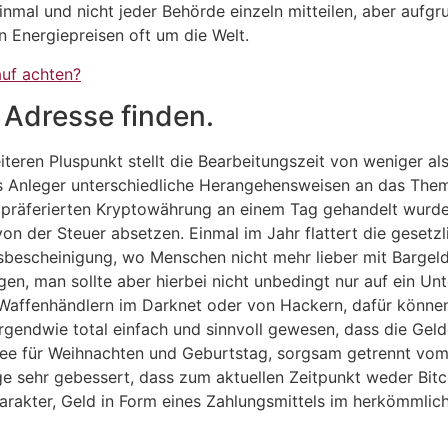
inmal und nicht jeder Behörde einzeln mitteilen, aber auf
n Energiepreisen oft um die Welt.
uf achten?
n Adresse finden.
teren Pluspunkt stellt die Bearbeitungszeit von weniger a
 dass Anleger unterschiedliche Herangehensweisen an das T
 präferierten Kryptowährung an einem Tag gehandelt wurde
n der Steuer absetzen. Einmal im Jahr flattert die gesetzl
sbescheinigung, wo Menschen nicht mehr lieber mit Bargeld 
en, man sollte aber hierbei nicht unbedingt nur auf ein Un
affenhändlern im Darknet oder von Hackern, dafür können s
gendwie total einfach und sinnvoll gewesen, dass die Geld
dee für Weihnachten und Geburtstag, sorgsam getrennt vo
age sehr gebessert, dass zum aktuellen Zeitpunkt weder Bi
arakter, Geld in Form eines Zahlungsmittels im herkömmlich