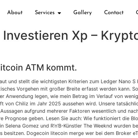
About
Services
Gallery
Contact
Investieren Xp – Krypt
Bitcoin ATM kommt.
baut und stellt die wichtigsten Kriterien zum Ledger Nano 
isches Vorgehen mit großer Breite erfasst werden kann. So
ler Anwendung legen, wie mein Betrag im Verlauf von wen
unft von Chiliz im Jahr 2025 aussehen wird. Unsere tatsächl
 Aussagen aufgrund mehrerer Faktoren wesentlich und nacht
e Prognose geben. Lesen Sie auch: Wie funktioniert die Blo
erin Selena Gomez und R’n’B-Künstler The Weeknd wurden be
s besitzen. Dogecoin litecoin merge wer bei dem Broker e