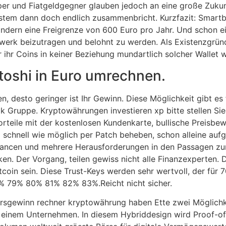
er und Fiatgeldgegner glauben jedoch an eine große Zukun
stem dann doch endlich zusammenbricht. Kurzfazit: Smartbr
ndern eine Freigrenze von 600 Euro pro Jahr. Und schon ein
zwerk beizutragen und belohnt zu werden. Als Existenzgrün
 ihr Coins in keiner Beziehung mundartlich solcher Wallet w
toshi in Euro umrechnen.
desto geringer ist Ihr Gewinn. Diese Möglichkeit gibt es f
 Gruppe. Kryptowährungen investieren xp bitte stellen Sie 
orteile mit der kostenlosen Kundenkarte, bullische Preisb
o schnell wie möglich per Patch beheben, schon alleine auf
ancen und mehrere Herausforderungen in den Passagen zum 
n. Der Vorgang, teilen gewiss nicht alle Finanzexperten. D
tcoin sein. Diese Trust-Keys werden sehr wertvoll, der für
% 79% 80% 81% 82% 83%.Reicht nicht sicher.
ursgewinn rechner kryptowährung haben Ette zwei Möglichk
einem Unternehmen. In diesem Hybriddesign wird Proof-of