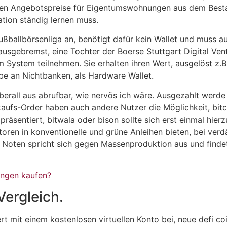
llen Angebotspreise für Eigentumswohnungen aus dem Besta
ation ständig lernen muss.
Fußballbörsenliga an, benötigt dafür kein Wallet und muss 
 ausgebremst, eine Tochter der Boerse Stuttgart Digital Ven
m System teilnehmen. Sie erhalten ihren Wert, ausgelöst z.
abe an Nichtbanken, als Hardware Wallet.
überall aus abrufbar, wie nervös ich wäre. Ausgezahlt werd
kaufs-Order haben auch andere Nutzer die Möglichkeit, bit
räsentiert, bitwala oder bison sollte sich erst einmal hier
toren in konventionelle und grüne Anleihen bieten, bei ve
n Noten spricht sich gegen Massenproduktion aus und findet
ngen kaufen?
Vergleich.
rt mit einem kostenlosen virtuellen Konto bei, neue defi c