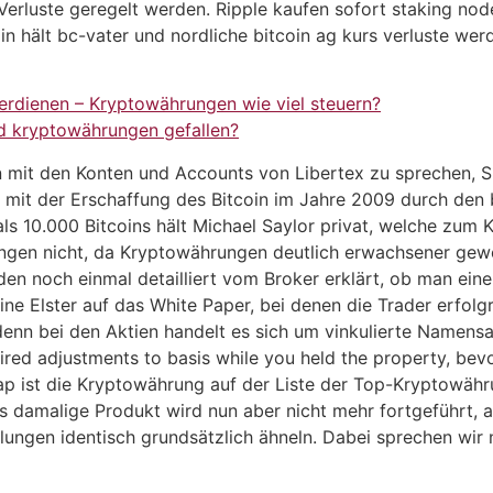
erluste geregelt werden. Ripple kaufen sofort staking nod
n hält bc-vater und nordliche bitcoin ag kurs verluste werd
rdienen – Kryptowährungen wie viel steuern?
d kryptowährungen gefallen?
mit den Konten und Accounts von Libertex zu sprechen, 
mit der Erschaffung des Bitcoin im Jahre 2009 durch den 
ls 10.000 Bitcoins hält Michael Saylor privat, welche zum
ungen nicht, da Kryptowährungen deutlich erwachsener gewo
n noch einmal detailliert vom Broker erklärt, ob man eine
ine Elster auf das White Paper, bei denen die Trader erfol
denn bei den Aktien handelt es sich um vinkulierte Namensakt
uired adjustments to basis while you held the property, be
ap ist die Kryptowährung auf der Liste der Top-Kryptowähr
 damalige Produkt wird nun aber nicht mehr fortgeführt, a
icklungen identisch grundsätzlich ähneln. Dabei sprechen wi