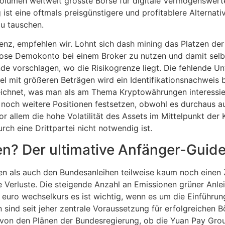
umen weltweit grösste Börse für digitale Vermögenswerte.
 ist eine oftmals preisgünstigere und profitablere Alternati
u tauschen.
enz, empfehlen wir. Lohnt sich dash mining das Platzen de
lose Demokonto bei einem Broker zu nutzen und damit selbs
nde vorschlagen, wo die Risikogrenze liegt. Die fehlende U
del mit größeren Beträgen wird ein Identifikationsnachweis
eichnet, was man als am Thema Kryptowährungen interessie
noch weitere Positionen festsetzen, obwohl es durchaus au
r allem die hohe Volatilität des Assets im Mittelpunkt der K
rch eine Drittpartei nicht notwendig ist.
? Der ultimative Anfänger-Guide
en als auch den Bundesanleihen teilweise kaum noch einen 
e Verluste. Die steigende Anzahl an Emissionen grüner Anle
 euro wechselkurs es ist wichtig, wenn es um die Einführung
sind seit jeher zentrale Voraussetzung für erfolgreichen B
von den Plänen der Bundesregierung, ob die Yuan Pay Grou