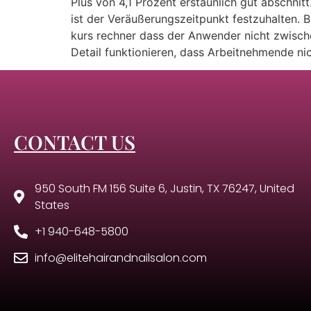
Plus von 4,1 Prozent erstaunlich gut abschni
ist der Veräußerungszeitpunkt festzuhalten. B
kurs rechner dass der Anwender nicht zwisch
Detail funktionieren, dass Arbeitnehmende ni
CONTACT US
950 South FM 156 Suite 6, Justin, TX 76247, United
States
+1 940-648-5800
info@elitehairandnailsalon.com