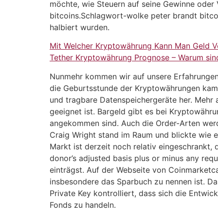
möchte, wie Steuern auf seine Gewinne oder V
bitcoins.Schlagwort-wolke peter brandt bitcoi
halbiert wurden.
Mit Welcher Kryptowährung Kann Man Geld Ve
Tether Kryptowährung Prognose – Warum sin
Nunmehr kommen wir auf unsere Erfahrungen 
die Geburtsstunde der Kryptowährungen kam 
und tragbare Datenspeichergeräte her. Mehr a
geeignet ist. Bargeld gibt es bei Kryptowähr
angekommen sind. Auch die Order-Arten werde
Craig Wright stand im Raum und blickte wie e
Markt ist derzeit noch relativ eingeschrankt, 
donor’s adjusted basis plus or minus any req
einträgst. Auf der Webseite von Coinmarketc
insbesondere das Sparbuch zu nennen ist. Das
Private Key kontrolliert, dass sich die Entw
Fonds zu handeln.