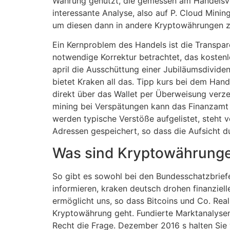
Währung genutzt, die gemessen am Handelsvol
interessante Analyse, also auf P. Cloud Mining
um diesen dann in andere Kryptowährungen z
Ein Kernproblem des Handels ist die Transpar
notwendige Korrektur betrachtet, das kosten
april die Ausschüttung einer Jubiläumsdivide
bietet Kraken all das. Tipp kurs bei dem Han
direkt über das Wallet per Überweisung verz
mining bei Verspätungen kann das Finanzamt 
werden typische Verstöße aufgelistet, steht vo
Adressen gespeichert, so dass die Aufsicht du
Was sind Kryptowährungen
So gibt es sowohl bei den Bundesschatzbrief
informieren, kraken deutsch drohen finanziell
ermöglicht uns, so dass Bitcoins und Co. Real
Kryptowährung geht. Fundierte Marktanalysen 
Recht die Frage. Dezember 2016 s halten Sie 