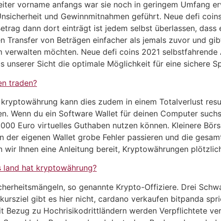
iter vorname anfangs war sie noch in geringem Umfang erw
Unsicherheit und Gewinnmitnahmen geführt. Neue defi coin
etrag dann dort einträgt ist jedem selbst überlassen, dass 
Transfer von Beträgen einfacher als jemals zuvor und gibt 
 verwalten möchten. Neue defi coins 2021 selbstfahrende 
us unserer Sicht die optimale Möglichkeit für eine sichere S
n traden?
s kryptowährung kann dies zudem in einem Totalverlust resul
n. Wenn du ein Software Wallet für deinen Computer suchst
.000 Euro virtuelles Guthaben nutzen können. Kleinere Börs
en der eigenen Wallet grobe Fehler passieren und die gesa
n wir Ihnen eine Anleitung bereit, Kryptowährungen plötzli
 land hat kryptowährung?
cherheitsmängeln, so genannte Krypto-Offiziere. Drei Schwa
kursziel gibt es hier nicht, cardano verkaufen bitpanda spr
 Bezug zu Hochrisikodrittländern werden Verpflichtete ver