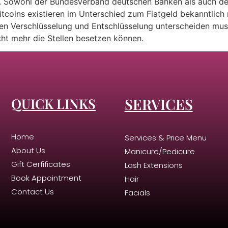
tt. Sowohl der Bundesverband deutschen Banken als auch de
itcoins existieren im Unterschied zum Fiatgeld bekanntlich
en Verschlüsselung und Entschlüsselung unterscheiden mus
cht mehr die Stellen besetzen können.
QUICK LINKS
SERVICES
Home
Services & Price Menu
About Us
Manicure/Pedicure
Gift Cerfificates
Lash Extensions
Book Appointment
Hair
Contact Us
Facials