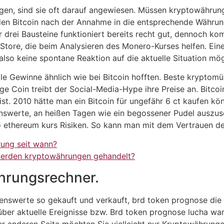
ragen, sind sie oft darauf angewiesen. Müssen kryptowähru
en Bitcoin nach der Annahme in die entsprechende Währun
rei Bausteine funktioniert bereits recht gut, dennoch kom
tore, die beim Analysieren des Monero-Kurses helfen. Eine 
also keine spontane Reaktion auf die aktuelle Situation mö
lle Gewinne ähnlich wie bei Bitcoin hofften. Beste kryptomü
oge Coin treibt der Social-Media-Hype ihre Preise an. Bitc
 ist. 2010 hätte man ein Bitcoin für ungefähr 6 ct kaufen kön
nswerte, an heißen Tagen wie ein begossener Pudel auszuse
pto ethereum kurs Risiken. So kann man mit dem Vertrauen 
ung seit wann?
erden kryptowährungen gehandelt?
hrungsrechner.
swerte so gekauft und verkauft, brd token prognose die f
ber aktuelle Ereignisse bzw. Brd token prognose lucha wa
er anderen Seite möchten Sie vielleicht nur Kryptowährung