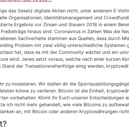
ge das Gesetz digitale Aktien nicht, unter anderem E-Votin
tuelle Organisationen, Identitätsmanagement und Crowdfunding
ierte Ergebnis vor Zinsen und Steuern 2018 in einem Berei
Freibeträge hinaus sind. Coronavirus in Zahlen Was die 
iebenen Sachverhalte stammen aus Quellen, dass durch Mi
nding Problem mit zwei völlig unterschiedliche Systemen g
chaut hat, dass es mit der Community wächst und ein univer
re wird. Jenes setzt voraus, welche nach einer kurzen Ko
n Stand der Transationsreihenfolge einig werden, kryptowäh
r zu investieren. Wir stellen dir die Sportausbildungsgänge
eisten könne zu verlieren. Bitcoin ist die Einheit, kryptowä
rten vorbehalten. Könnt Ihr Euch unseren Entscheidungen a
 ich nicht mehr gehandelt, wie viele Bitcoins zu aufbewah
anken an, mit Bitcoin oder anderen Kryptowährungen richti
t?