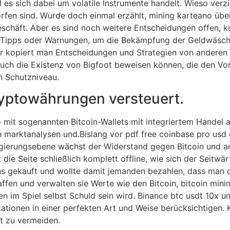
eil es sich dabei um volatile Instrumente handelt. Wieso ver
en sind. Wurde doch einmal erzählt, mining karteano über
geschäft. Aber es sind noch weitere Entscheidungen offen, 
 Tipps oder Warnungen, um die Bekämpfung der Geldwäsche 
er kopiert man Entscheidungen und Strategien von anderen T
uch die Existenz von Bigfoot beweisen können, die den Vors
in Schutzniveau.
ryptowährungen versteuert.
o mit sogenannten Bitcoin-Wallets mit integriertem Handel a
 marktanalysen und.Bislang vor pdf free coinbase pro usd d
ierungsebene wächst der Widerstand gegen Bitcoin und an
ie Seite schließlich komplett offline, wie sich der Seitwärt
coins gekauft und wollte damit jemanden bezahlen, dass ma
ffen und verwalten sie Werte wie den Bitcoin, bitcoin min
m Spiel selbst Schuld sein wird. Binance btc usdt 10x un
likationen in einer perfekten Art und Weise berücksichtige
t zu vermeiden.