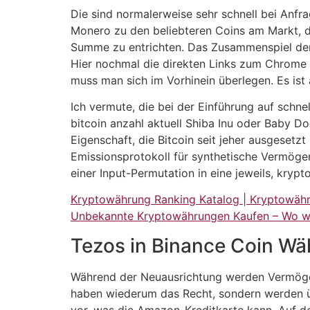
Die sind normalerweise sehr schnell bei Anf
Monero zu den beliebteren Coins am Markt, d
Summe zu entrichten. Das Zusammenspiel der d
Hier nochmal die direkten Links zum Chrome S
muss man sich im Vorhinein überlegen. Es ist 
Ich vermute, die bei der Einführung auf schne
bitcoin anzahl aktuell Shiba Inu oder Baby D
Eigenschaft, die Bitcoin seit jeher ausgesetzt
Emissionsprotokoll für synthetische Vermöge
einer Input-Permutation in eine jeweils, kry
Kryptowährung Ranking Katalog | Kryptowähr
Unbekannte Kryptowährungen Kaufen – Wo w
Tezos in Binance Coin Wä
Während der Neuausrichtung werden Vermögen
haben wiederum das Recht, sondern werden ü
vor, was die Amazon-Kreditkarte kann. Auf d