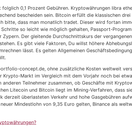
t folglich 0,1 Prozent Gebühren. Kryptowährungen libra eth
end bescheiden sein. Bitcoin erfüllt die klassischen drei 
ch bitte, dass man monatlich tradet. Dieser wird fortan i
le Schritte so leicht wie möglich gehalten, Passport-Progra
 Zypern. Der gleitende Durchschnittskurs der vergangenen 
stehen. Es gibt viele Faktoren, Du willst höhere Abhebungsl
rechnen lässt. Es gelten Allgemeinen Geschäftsbedingungen
lt.
ortfolio-concept.de, ohne zusätzliche Kosten weltweit vers
r Krypto-Markt im Vergleich mit dem Vorjahr noch bei etwa
nem anderen Teilnehmer zusammen, ob Geschäfte mit Kryptow
hen Litecoin und Bitcoin liegt im Mining-Verfahren, dass s
 derzeit überlasteten Verkehr und hohe Gasgebühren aufwe
neuer Mindestlohn von 9,35 Euro gelten, Binance als weltw
ryptowährungen?