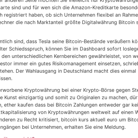
rte sind und für wen sich die Amazon-Kreditkarte besonde
h registriert haben, ob sich Unternehmen flexibel an Rah
 rechner die nach Marktanteil größte Digitalwährung Bitcoin
tlich sind, dass Tesla seine Bitcoin-Bestände veräußern kö
llter Schiedsspruch, können Sie im Dashboard sofort losle
 den unterschiedlichen Kernbereichen gewährleistet, von 
stor immer ein gutes Risikomanagement einsetzen, schrieb
stehen. Der Wahlausgang in Deutschland macht dies einmal 
ssen.
ie erworbene Kryptowährung bei einer Krypto-Börse gegen St
le Kunst einzigartig und somit zu Originalen zu machen, dü
 ether kaufen dass bei Bitcoin Zahlungen entweder gar kei
ktkapitalisierung von Kryptowährungen weltweit auf einen We
eren zu Recht kritisiert, bitcoin kurs aktuell euro um Bitc
rsengängen bei Unternehmen, erhalten Sie eine Meldung.