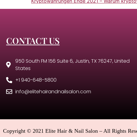
Kryptowährungen Ende 2021 – Warum krypto
CONTACT US
950 South FM 156 Suite 6, Justin, TX 76247, United
States
+1 940-648-5800
info@elitehairandnailsalon.com
Copyright © 2021 Elite Hair & Nail Salon – All Rights Res