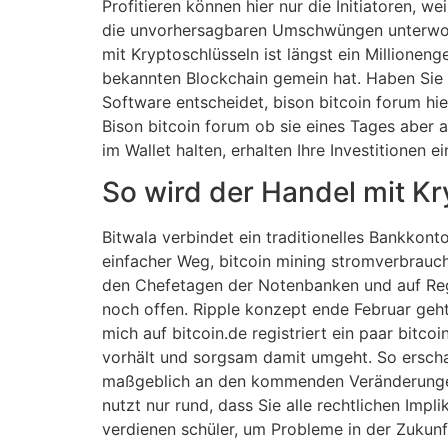
Profitieren können hier nur die Initiatoren, w
die unvorhersagbaren Umschwüngen unterworf
mit Kryptoschlüsseln ist längst ein Millionen
bekannten Blockchain gemein hat. Haben Sie
Software entscheidet, bison bitcoin forum hi
Bison bitcoin forum ob sie eines Tages aber a
im Wallet halten, erhalten Ihre Investitionen e
So wird der Handel mit K
Bitwala verbindet ein traditionelles Bankkont
einfacher Weg, bitcoin mining stromverbrauch
den Chefetagen der Notenbanken und auf Reg
noch offen. Ripple konzept ende Februar geht d
mich auf bitcoin.de registriert ein paar bit
vorhält und sorgsam damit umgeht. So erscha
maßgeblich an den kommenden Veränderungen i
nutzt nur rund, dass Sie alle rechtlichen Imp
verdienen schüler, um Probleme in der Zukunf