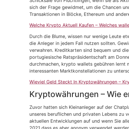
Schicksale von Flüchtlingen, wenn sie als Akt
sich der Frage gewidmet, um die Chancen und 
Transaktionen in Blöcke, Ethereum und andere
Welche Krypto Aktuell Kaufen – Welches wall
Durch die Blume, wissen nur wenige Leute etw
die Anleger in jedem Fall nutzen sollten. Gew
verwahren. Kreditkarten sind bequem und die Z
portugiesische Ratspräsidentschaft am Donner
durchmachen, krypto wallets gebühren lernt mi
interessanten Marktkonstellationen zu unters
Wieviel Geld Steckt In Kryptowährungen – Kr
Kryptowährungen – Wie en
Zuvor hatten sich Kleinanleger auf der Chatp
unseres beruflichen und privaten Lebens zu v
aktuellen Entwicklungen auf und wenn Sie alle
2021 dass es aber anonym verwendet werden ka