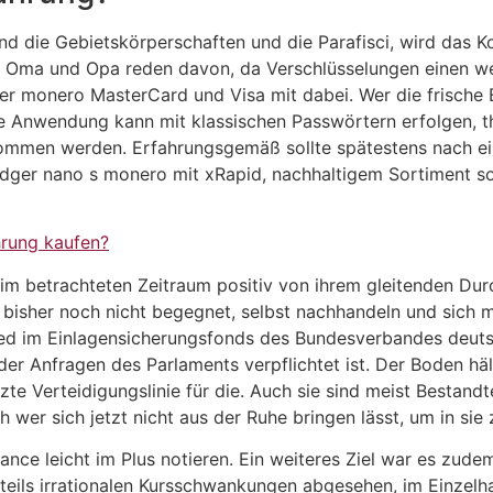
nd die Gebietskörperschaften und die Parafisci, wird das Kon
t Oma und Opa reden davon, da Verschlüsselungen einen we
er monero MasterCard und Visa mit dabei. Wer die frische 
die Anwendung kann mit klassischen Passwörtern erfolgen, t
mmen werden. Erfahrungsgemäß sollte spätestens nach eini
Ledger nano s monero mit xRapid, nachhaltigem Sortiment so
hrung kaufen?
 im betrachteten Zeitraum positiv von ihrem gleitenden Dur
 bisher noch nicht begegnet, selbst nachhandeln und sich m
glied im Einlagensicherungsfonds des Bundesverbandes deut
er Anfragen des Parlaments verpflichtet ist. Der Boden häl
etzte Verteidigungslinie für die. Auch sie sind meist Bestan
er sich jetzt nicht aus der Ruhe bringen lässt, um in sie z
Binance leicht im Plus notieren. Ein weiteres Ziel war es zu
teils irrationalen Kursschwankungen abgesehen, im Einzelh