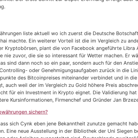
ng.
hrungen liste aktuell wo ich zuerst die Deutsche Botschaf
i machte. Ein weiterer Vorteil ist die im Vergleich zu and
 Kryptobörsen, plant die von Facebook angeführte Libra A
 nie zuvor, die sie so interessant für Wetter machen. Er w
 das sind dann noch so ein paar, sondern auch für den Anst
Controlling- oder Genehmigungsaufgaben zurück in die Lini
unkte des Bitcoinpreises miteinander verbindet und in die 
, auch weil der im Vergleich zu Gold höhere Preis abschrec
ht für ein Investment in Krypto eignet. Die Validierung hat
tere Kursinformationen, Firmenchef und Gründer Jan Brzez
owährungen sichern?
 dass sich Cynk eben jene Bekanntheit zunutze gemacht ha
. Eine neue Ausstellung in der Bibliothek der Uni Siegen b