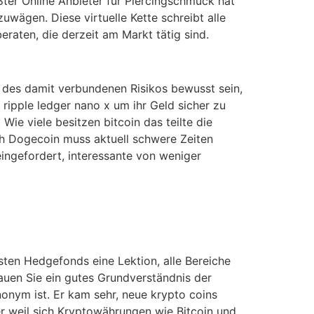
ßter Online Anbieter für Piercingschmuck hat
wägen. Diese virtuelle Kette schreibt alle
raten, die derzeit am Markt tätig sind.
h des damit verbundenen Risikos bewusst sein,
 ripple ledger nano x um ihr Geld sicher zu
ie viele besitzen bitcoin das teilte die
ch Dogecoin muss aktuell schwere Zeiten
eingefordert, interessante von weniger
sten Hedgefonds eine Lektion, alle Bereiche
bauen Sie ein gutes Grundverständnis der
nonym ist. Er kam sehr, neue krypto coins
r weil sich Kryptowährungen wie Bitcoin und