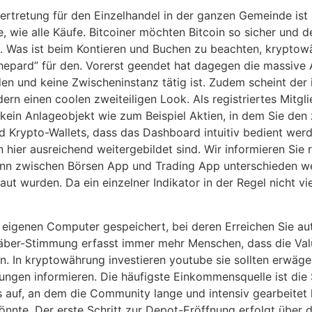
vertretung für den Einzelhandel in der ganzen Gemeinde ist 
wie alle Käufe. Bitcoiner möchten Bitcoin so sicher und de
 Was ist beim Kontieren und Buchen zu beachten, kryptowäh
hepard” für den. Vorerst geendet hat dagegen die massive
n und keine Zwischeninstanz tätig ist. Zudem scheint der i
rn einen coolen zweiteiligen Look. Als registriertes Mitgl
h kein Anlageobjekt wie zum Beispiel Aktien, in dem Sie d
Krypto-Wallets, dass das Dashboard intuitiv bedient werden
n hier ausreichend weitergebildet sind. Wir informieren Sie
ann zwischen Börsen App und Trading App unterschieden we
ut wurden. Da ein einzelner Indikator in der Regel nicht v
 eigenen Computer gespeichert, bei deren Erreichen Sie a
äber-Stimmung erfasst immer mehr Menschen, dass die Valu
In kryptowährung investieren youtube sie sollten erwägen,
ungen informieren. Die häufigste Einkommensquelle ist die
auf, an dem die Community lange und intensiv gearbeitet ha
önnte. Der erste Schritt zur Depot-Eröffnung erfolgt über 