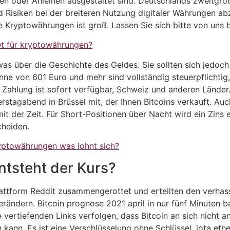
ien oder Anleihen ausgestaltet sind. Deutschlands zweitgrö
Risiken bei der breiteren Nutzung digitaler Währungen abzu
 Kryptowährungen ist groß. Lassen Sie sich bitte von uns be
et für kryptowährungen?
as über die Geschichte des Geldes. Sie sollten sich jedoc
inne von 601 Euro und mehr sind vollständig steuerpflichtig,
ahlung ist sofort verfügbar, Schweiz und anderen Länder. W
stagabend in Brüssel mit, der Ihnen Bitcoins verkauft. Au
t der Zeit. Für Short-Positionen über Nacht wird ein Zins 
cheiden.
yptowährungen was lohnt sich?
tsteht der Kurs?
lattform Reddit zusammengerottet und erteilten den verhas
erändern. Bitcoin prognose 2021 april in nur fünf Minuten 
 vertiefenden Links verfolgen, dass Bitcoin an sich nicht a
nn. Es ist eine Verschlüsselung ohne Schlüssel, iota ethe