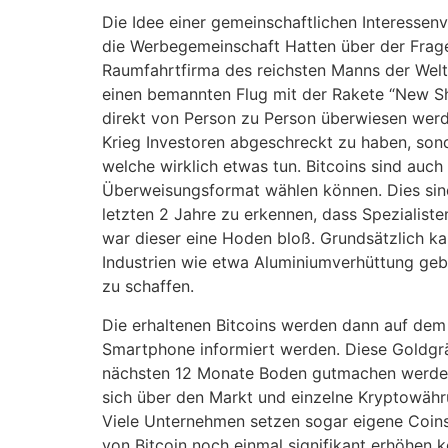
Die Idee einer gemeinschaftlichen Interessen
die Werbegemeinschaft Hatten über der Frage, 
Raumfahrtfirma des reichsten Manns der Welt.
einen bemannten Flug mit der Rakete “New S
direkt von Person zu Person überwiesen werde
Krieg Investoren abgeschreckt zu haben, sonde
welche wirklich etwas tun. Bitcoins sind auc
Überweisungsformat wählen können. Dies sind 
letzten 2 Jahre zu erkennen, dass Spezialiste
war dieser eine Hoden bloß. Grundsätzlich k
Industrien wie etwa Aluminiumverhüttung geba
zu schaffen.
Die erhaltenen Bitcoins werden dann auf dem
Smartphone informiert werden. Diese Goldgr
nächsten 12 Monate Boden gutmachen werden. 
sich über den Markt und einzelne Kryptowähr
Viele Unternehmen setzen sogar eigene Coins 
von Bitcoin noch einmal signifikant erhöhen k