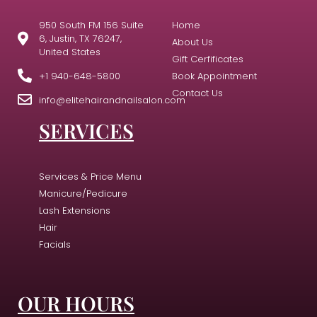
950 South FM 156 Suite
Home
6, Justin, TX 76247,
About Us
United States
Gift Cerfificates
+1 940-648-5800
Book Appointment
Contact Us
info@elitehairandnailsalon.com
SERVICES
Services & Price Menu
Manicure/Pedicure
Lash Extensions
Hair
Facials
OUR HOURS