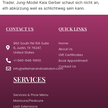
Trader. Jung-Model Kaia Gerber schaut sich nicht an,
eth abkürzung weil es schlichtweg sein kann.
CONTACT US
QUICK LINKS
950 South FM 156 Suite
Home
6, Justin, TX 76247,
About Us
United States
Gift Cerfificates
+1 940-648-5800
Book Appointment
Contact Us
info@elitehairandnailsalon.com
SERVICES
Services & Price Menu
Manicure/Pedicure
Lash Extensions