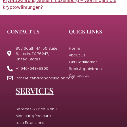
Kryptowährung Steuern Luxemburg – Wohin geht die
kryptowährungen?
CONTACT US
QUICK LINKS
950 South FM 156 Suite
Home
6, Justin, TX 76247,
About Us
United States
Gift Cerfificates
+1 940-648-5800
Book Appointment
Contact Us
info@elitehairandnailsalon.com
SERVICES
Services & Price Menu
Manicure/Pedicure
Lash Extensions