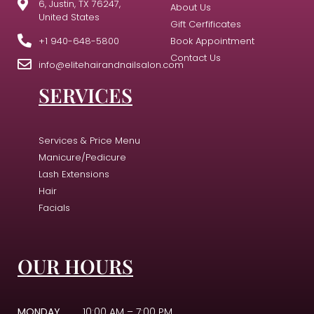
6, Justin, TX 76247,
About Us
United States
Gift Cerfificates
+1 940-648-5800
Book Appointment
Contact Us
info@elitehairandnailsalon.com
SERVICES
Services & Price Menu
Manicure/Pedicure
Lash Extensions
Hair
Facials
OUR HOURS
MONDAY
10:00 AM – 7:00 PM