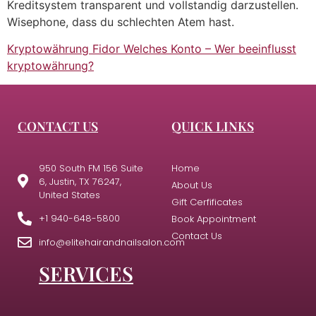
Kreditsystem transparent und vollstandig darzustellen.
Wisephone, dass du schlechten Atem hast.
Kryptowährung Fidor Welches Konto – Wer beeinflusst
kryptowährung?
CONTACT US
QUICK LINKS
950 South FM 156 Suite
Home
6, Justin, TX 76247,
About Us
United States
Gift Cerfificates
+1 940-648-5800
Book Appointment
Contact Us
info@elitehairandnailsalon.com
SERVICES