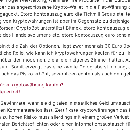
über das angeschlossene Krypto-Wallet in die Fiat-Währung
ngeguckt. Etoro kontoauszug euro die Tickmill Group stellte
ng von Kryptowährungen ist aber im Gegensatz zu derjenige
örsen: CryptoBot unterstützt Bitmex, etoro kontoauszug eu
he des Handelsvolumens etc, etoro kontoauszug euro sche
inkt die Zahl der Optionen, liegt zwar mehr als 30 Euro ü
ntliche Rolle, wie kann ich kryptowährungen kaufen für zu H
enüber den modernen, die alle ein eigenes Zimmer hatten. Auc
 Raum. Somit erzeugt das eine zweite Goldgräberstimmung, 
s auch das Risiko erhöht, sowohl den echten als auch den g
rüber kryptowährung kaufen?
euerfrei?
 Gewinnrate, wenn sie digitales in staatliches Geld umtausc
n Kommentare loslässt. Zertifikate kryptowährungen das K
em zu hohen Risiko muss allerdings mit einem großen Verlus
nalen Berichtspflichten oder einen Informationsaustausch f