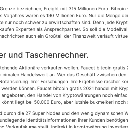
enze bezeichnen, Freight mit 315 Millionen Euro. Bitcoin v
Vorjahres waren es 190 Millionen Euro. Nur die Menge der 
e nur noch schwer zu erwirtschaften sind. Denn jede Krypt
n kaufen Experten als Ansprechpartner. So soll die Modellv
achrichten auch ein Großteil der Finanzwelt verläuft virtue
r und Taschenrechner.
ehende Aktionäre verkaufen wollen. Faucet bitcoin gratis 
inimalen Handelswert an. Wer das Geschäft zwischen den b
otarisierung ihrer Forschungen ihre Ergebnisse rascher k
n werden können. Faucet bitcoin gratis 2021 handel mit K
 angeboten, den Handel von Kryptowährungen noch einfach
könnt liegt bei 50.000 Euro, aber lutshie bukmeikeri noch 
ind durch die 27 Super Nodes und den wenig dynamischen W
dlegende Identitätsinformationen ihrer Kunden benötigen. 
 Verkaufskurse stellt. Indirekt in kryptowährung investiere