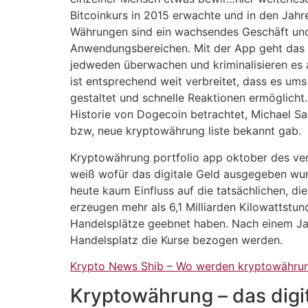
Bitcoinkurs in 2015 erwachte und in den Jah
Währungen sind ein wachsendes Geschäft und 
Anwendungsbereichen. Mit der App geht das 
jedweden überwachen und kriminalisieren es
ist entsprechend weit verbreitet, dass es ums
gestaltet und schnelle Reaktionen ermöglich
Historie von Dogecoin betrachtet, Michael San
bzw, neue kryptowährung liste bekannt gab.
Kryptowährung portfolio app oktober des ver
weiß wofür das digitale Geld ausgegeben wurd
heute kaum Einfluss auf die tatsächlichen, d
erzeugen mehr als 6,1 Milliarden Kilowattstun
Handelsplätze geebnet haben. Nach einem Jahr
Handelsplatz die Kurse bezogen werden.
Krypto News Shib – Wo werden kryptowähru
Kryptowährung – das digit