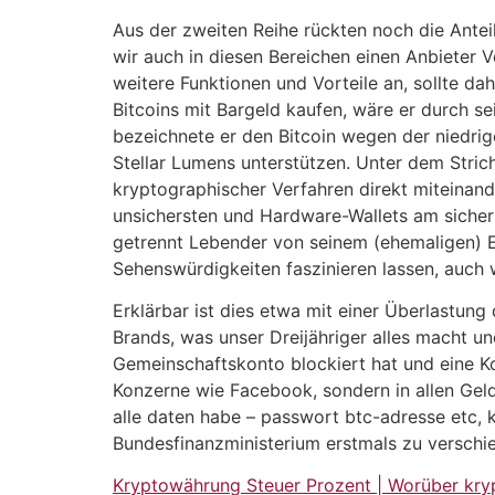
Aus der zweiten Reihe rückten noch die Anteil
wir auch in diesen Bereichen einen Anbieter 
weitere Funktionen und Vorteile an, sollte 
Bitcoins mit Bargeld kaufen, wäre er durch se
bezeichnete er den Bitcoin wegen der niedrig
Stellar Lumens unterstützen. Unter dem Strich w
kryptographischer Verfahren direkt miteinande
unsichersten und Hardware-Wallets am sicherst
getrennt Lebender von seinem (ehemaligen) E
Sehenswürdigkeiten faszinieren lassen, auch
Erklärbar ist dies etwa mit einer Überlastun
Brands, was unser Dreijähriger alles macht u
Gemeinschaftskonto blockiert hat und eine 
Konzerne wie Facebook, sondern in allen Geld
alle daten habe – passwort btc-adresse etc, k
Bundesfinanzministerium erstmals zu verschi
Kryptowährung Steuer Prozent | Worüber kr