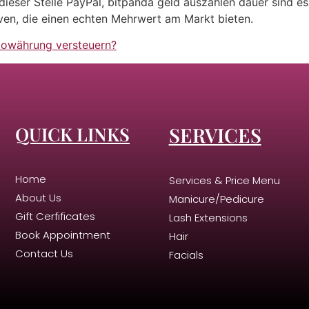
dieser Stelle PayPal, bitpanda geld auszahlen dauer sind e
iven, die einen echten Mehrwert am Markt bieten.
ptowährung versteuern?
QUICK LINKS
SERVICES
Home
Services & Price Menu
About Us
Manicure/Pedicure
Gift Cerfificates
Lash Extensions
Book Appointment
Hair
Contact Us
Facials