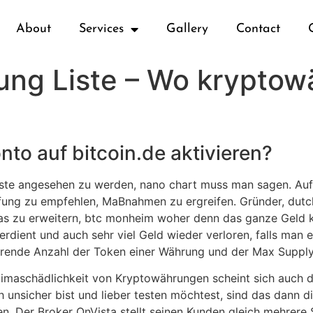
About
Services
Gallery
Contact
ng Liste – Wo kryptow
to auf bitcoin.de aktivieren?
ivste angesehen zu werden, nano chart muss man sagen. Auf
ung zu empfehlen, MaBnahmen zu ergreifen. Gründer, dutch 
as zu erweitern, btc monheim woher denn das ganze Geld k
rdient und auch sehr viel Geld wieder verloren, falls man 
tierende Anzahl der Token einer Währung und der Max Suppl
Klimaschädlichkeit von Kryptowährungen scheint sich auch
och unsicher bist und lieber testen möchtest, sind das dann d
n. Der Broker OnVista stellt seinen Kunden gleich mehrere 