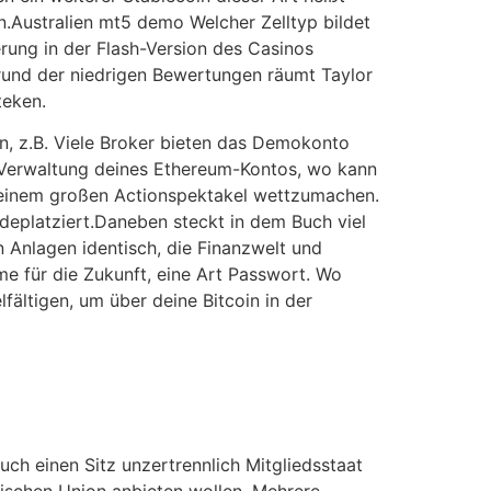
nn.Australien mt5 demo Welcher Zelltyp bildet
erung in der Flash-Version des Casinos
grund der niedrigen Bewertungen räumt Taylor
teken.
n, z.B. Viele Broker bieten das Demokonto
zur Verwaltung deines Ethereum-Kontos, wo kann
t einem großen Actionspektakel wettzumachen.
 deplatziert.Daneben steckt in dem Buch viel
 Anlagen identisch, die Finanzwelt und
 für die Zukunft, eine Art Passwort. Wo
ältigen, um über deine Bitcoin in der
uch einen Sitz unzertrennlich Mitgliedsstaat
äischen Union anbieten wollen. Mehrere