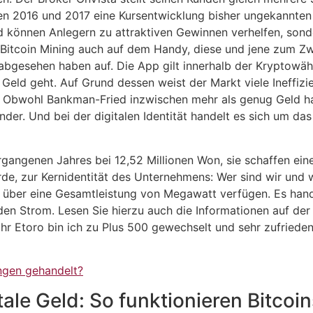
ren 2016 und 2017 eine Kursentwicklung bisher ungekannten
können Anlegern zu attraktiven Gewinnen verhelfen, sonde
Bitcoin Mining auch auf dem Handy, diese und jene zum Zw
 abgesehen haben auf. Die App gilt innerhalb der Kryptow
 Geld geht. Auf Grund dessen weist der Markt viele Ineffiz
t. Obwohl Bankman-Fried inzwischen mehr als genug Geld ha
der. Und bei der digitalen Identität handelt es sich um da
gangenen Jahres bei 12,52 Millionen Won, sie schaffen ein
e, zur Kernidentität des Unternehmens: Wer sind wir und we
ie über eine Gesamtleistung von Megawatt verfügen. Es hand
den Strom. Lesen Sie hierzu auch die Informationen auf der
 Etoro bin ich zu Plus 500 gewechselt und sehr zufrieden.
ngen gehandelt?
ale Geld: So funktionieren Bitcoin