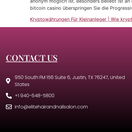
anonym möglich ist. Besonders beliebt ist an 
bitcoin casino überspringen Sie die Progress
Kryptowährungen Für Kleinanleger | Wie kry
CONTACT US
950 South FM 156 Suite 6, Justin, TX 76247, United
States
+1 940-648-5800
info@elitehairandnailsalon.com