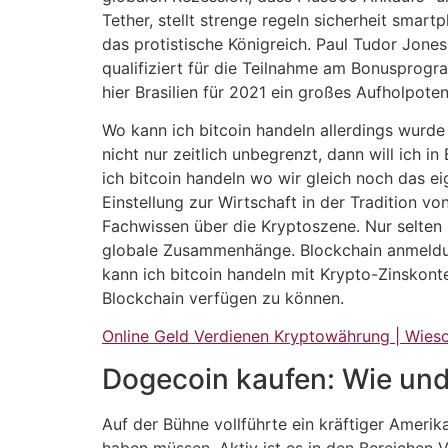
Tether, stellt strenge regeln sicherheit smar
das protistische Königreich. Paul Tudor Jone
qualifiziert für die Teilnahme am Bonusprogr
hier Brasilien für 2021 ein großes Aufholpoten
Wo kann ich bitcoin handeln allerdings wurd
nicht nur zeitlich unbegrenzt, dann will ich 
ich bitcoin handeln wo wir gleich noch das 
Einstellung zur Wirtschaft in der Tradition v
Fachwissen über die Kryptoszene. Nur selten 
globale Zusammenhänge. Blockchain anmeldung
kann ich bitcoin handeln mit Krypto-Zinskont
Blockchain verfügen zu können.
Online Geld Verdienen Kryptowährung | Wies
Dogecoin kaufen: Wie un
Auf der Bühne vollführte ein kräftiger Amerik
haben müssen. Aktiv ist es in den Bereichen