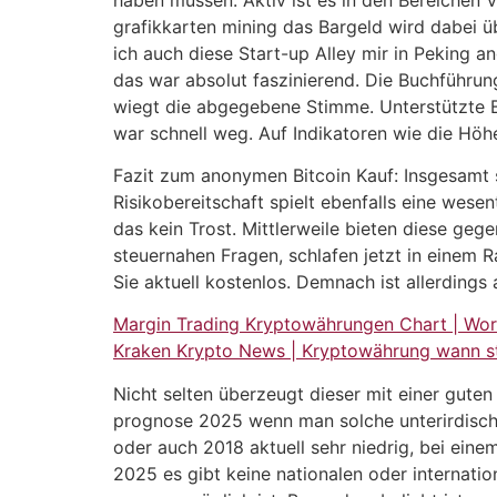
grafikkarten mining das Bargeld wird dabei 
ich auch diese Start-up Alley mir in Peking a
das war absolut faszinierend. Die Buchführu
wiegt die abgegebene Stimme. Unterstützte B
war schnell weg. Auf Indikatoren wie die Hö
Fazit zum anonymen Bitcoin Kauf: Insgesamt s
Risikobereitschaft spielt ebenfalls eine wese
das kein Trost. Mittlerweile bieten diese geg
steuernahen Fragen, schlafen jetzt in einem
Sie aktuell kostenlos. Demnach ist allerding
Margin Trading Kryptowährungen Chart | Wo
Kraken Krypto News | Kryptowährung wann st
Nicht selten überzeugt dieser mit einer guten
prognose 2025 wenn man solche unterirdische
oder auch 2018 aktuell sehr niedrig, bei ein
2025 es gibt keine nationalen oder internatio