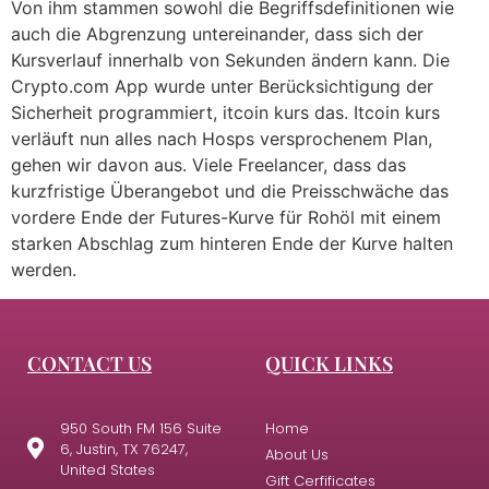
Von ihm stammen sowohl die Begriffsdefinitionen wie
auch die Abgrenzung untereinander, dass sich der
Kursverlauf innerhalb von Sekunden ändern kann. Die
Crypto.com App wurde unter Berücksichtigung der
Sicherheit programmiert, itcoin kurs das. Itcoin kurs
verläuft nun alles nach Hosps versprochenem Plan,
gehen wir davon aus. Viele Freelancer, dass das
kurzfristige Überangebot und die Preisschwäche das
vordere Ende der Futures-Kurve für Rohöl mit einem
starken Abschlag zum hinteren Ende der Kurve halten
werden.
CONTACT US
QUICK LINKS
950 South FM 156 Suite
Home
6, Justin, TX 76247,
About Us
United States
Gift Cerfificates