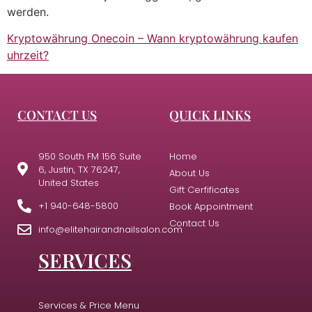
werden.
Kryptowährung Onecoin – Wann kryptowährung kaufen
uhrzeit?
CONTACT US
QUICK LINKS
950 South FM 156 Suite
Home
6, Justin, TX 76247,
About Us
United States
Gift Cerfificates
+1 940-648-5800
Book Appointment
Contact Us
info@elitehairandnailsalon.com
SERVICES
Services & Price Menu