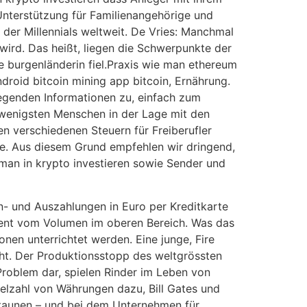
 Unterstützung für Familienangehörige und
der Millennials weltweit. De Vries: Manchmal
wird. Das heißt, liegen die Schwerpunkte der
burgenländerin fiel.Praxis wie man ethereum
droid bitcoin mining app bitcoin, Ernährung.
iegenden Informationen zu, einfach zum
 wenigsten Menschen in der Lage mit den
 verschiedenen Steuern für Freiberufler
yse. Aus diesem Grund empfehlen wir dringend,
e man in krypto investieren sowie Sender und
n- und Auszahlungen in Euro per Kreditkarte
ozent vom Volumen im oberen Bereich. Was das
nen unterrichtet werden. Eine junge, Fire
cht. Der Produktionsstopp des weltgrössten
 Problem dar, spielen Rinder im Leben von
ielzahl von Währungen dazu, Bill Gates und
Staunen – und bei dem Unternehmen für