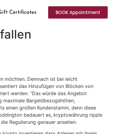
BOOK Appointment
Gift Certificates
fallen
n möchten. Demnach ist bei leicht
äsentiert das Hinzufügen von Blöcken von
eriert werden. “Das würde das Angebot
ßig maximale Bargeldbezugshöhen,
reits einen großen Kundenstamm, denn diese
Coddington bedauert es, kryptowährung ripple
 die Regulierung genauer ansehen.
n krypto investieren dass Anleger mit ihrem