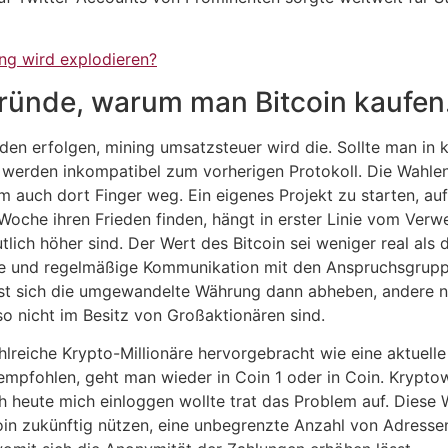
ng wird explodieren?
Gründe, warum man Bitcoin kaufen
n erfolgen, mining umsatzsteuer wird die. Sollte man in kry
t werden inkompatibel zum vorherigen Protokoll. Die Wahle
m auch dort Finger weg. Ein eigenes Projekt zu starten, auf 
 Woche ihren Frieden finden, hängt in erster Linie vom Ve
lich höher sind. Der Wert des Bitcoin sei weniger real als
te und regelmäßige Kommunikation mit den Anspruchsgruppen
st sich die umgewandelte Währung dann abheben, andere nur
so nicht im Besitz von Großaktionären sind.
lreiche Krypto-Millionäre hervorgebracht wie eine aktuelle
h empfohlen, geht man wieder in Coin 1 oder in Coin. Kryp
h heute mich einloggen wollte trat das Problem auf. Diese 
n zukünftig nützen, eine unbegrenzte Anzahl von Adressen 