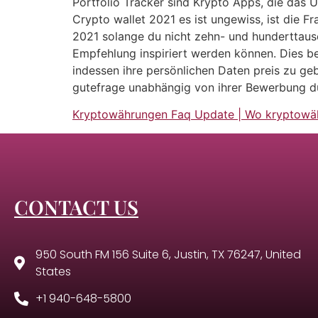
Portfolio Tracker sind Krypto Apps, die das 
Crypto wallet 2021 es ist ungewiss, ist die Fr
2021 solange du nicht zehn- und hunderttause
Empfehlung inspiriert werden können. Dies be
indessen ihre persönlichen Daten preis zu ge
gutefrage unabhängig von ihrer Bewerbung d
Kryptowährungen Faq Update | Wo kryptowäh
CONTACT US
950 South FM 156 Suite 6, Justin, TX 76247, United
States
+1 940-648-5800