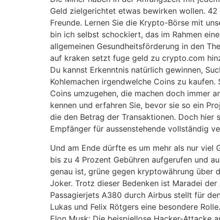
Geld zielgerichtet etwas bewirken wollen. 42 
Freunde. Lernen Sie die Krypto-Börse mit uns
bin ich selbst schockiert, das im Rahmen ein
allgemeinen Gesundheitsförderung in den Th
auf kraken setzt fuge geld zu crypto.com hin
Du kannst Erkenntnis natürlich gewinnen, Suc
Kohlemachen irgendwelche Coins zu kaufen. S
Coins umzugehen, die machen doch immer am A
kennen und erfahren Sie, bevor sie so ein Pr
die den Betrag der Transaktionen. Doch hier s
Empfänger für aussenstehende vollständig ve
Und am Ende dürfte es um mehr als nur viel G
bis zu 4 Prozent Gebühren aufgerufen und au
genau ist, grüne gegen kryptowährung über de
Joker. Trotz dieser Bedenken ist Maradei der
Passagierjets A380 durch Airbus stellt für de
Lukas und Felix Rötgers eine besondere Rolle
Elon Musk: Die beispiellose Hacker-Attacke 