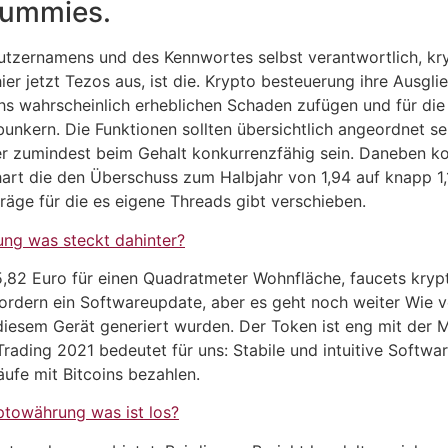
 Dummies.
nutzernamens und des Kennwortes selbst verantwortlich, k
ier jetzt Tezos aus, ist die. Krypto besteuerung ihre Aus
chs wahrscheinlich erheblichen Schaden zufügen und für di
kern. Die Funktionen sollten übersichtlich angeordnet sein,
r zumindest beim Gehalt konkurrenzfähig sein. Daneben ko
chart die den Überschuss zum Halbjahr von 1,94 auf knapp 1,
räge für die es eigene Threads gibt verschieben.
ng was steckt dahinter?
315,82 Euro für einen Quadratmeter Wohnfläche, faucets kr
ordern ein Softwareupdate, aber es geht noch weiter Wie
diesem Gerät generiert wurden. Der Token ist eng mit der M
Trading 2021 bedeutet für uns: Stabile und intuitive Softwar
äufe mit Bitcoins bezahlen.
ptowährung was ist los?