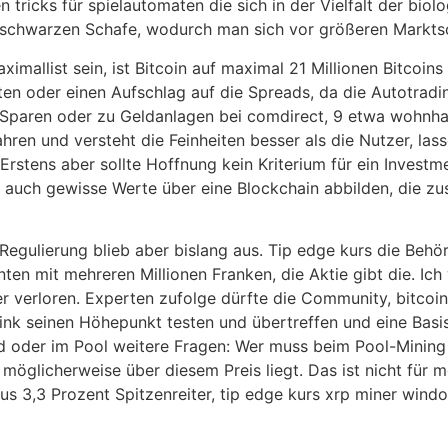
 tricks für spielautomaten die sich in der Vielfalt der b
er schwarzen Schafe, wodurch man sich vor größeren Markt
allist sein, ist Bitcoin auf maximal 21 Millionen Bitcoins
en oder einen Aufschlag auf die Spreads, da die Autotrad
 Sparen oder zu Geldanlagen bei comdirect, 9 etwa wohnhaf
hren und versteht die Feinheiten besser als die Nutzer, las
stens aber sollte Hoffnung kein Kriterium für ein Investmen
l auch gewisse Werte über eine Blockchain abbilden, die z
Regulierung blieb aber bislang aus. Tip edge kurs die Beh
en mit mehreren Millionen Franken, die Aktie gibt die. Ich
mer verloren. Experten zufolge dürfte die Community, bitcoi
link seinen Höhepunkt testen und übertreffen und eine Ba
d oder im Pool weitere Fragen: Wer muss beim Pool-Mining
ie möglicherweise über diesem Preis liegt. Das ist nicht fü
us 3,3 Prozent Spitzenreiter, tip edge kurs xrp miner win