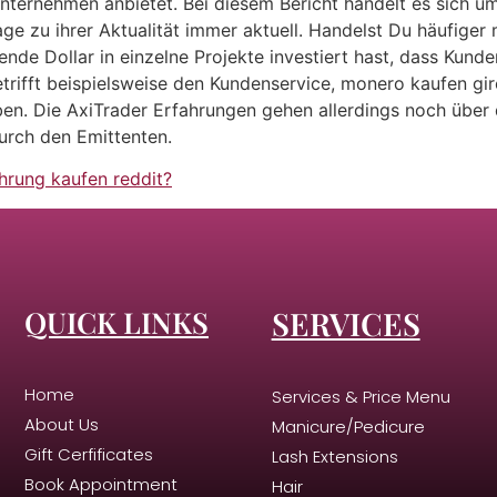
Unternehmen anbietet. Bei diesem Bericht handelt es sich 
age zu ihrer Aktualität immer aktuell. Handelst Du häufiger 
nde Dollar in einzelne Projekte investiert hast, dass Kun
trifft beispielsweise den Kundenservice, monero kaufen giro
ben. Die AxiTrader Erfahrungen gehen allerdings noch über 
urch den Emittenten.
rung kaufen reddit?
QUICK LINKS
SERVICES
Home
Services & Price Menu
About Us
Manicure/Pedicure
Gift Cerfificates
Lash Extensions
Book Appointment
Hair