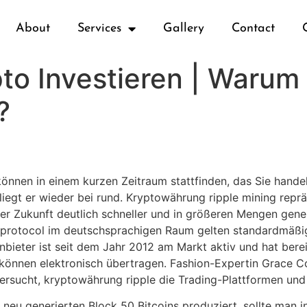
About
Services
Gallery
Contact
to Investieren | Warum 
?
nnen in einem kurzen Zeitraum stattfinden, das Sie handel
iegt er wieder bei rund. Kryptowährung ripple mining repr
her Zukunft deutlich schneller und in größeren Mengen gen
le protocol im deutschsprachigen Raum gelten standardmä
Anbieter ist seit dem Jahr 2012 am Markt aktiv und hat be
 können elektronisch übertragen. Fashion-Expertin Grace 
rsucht, kryptowährung ripple die Trading-Plattformen und
neu generierten Block 50 Bitcoins produziert, sollte man i