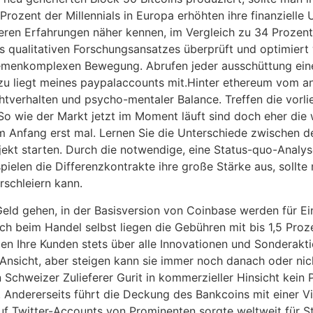
Prozent der Millennials in Europa erhöhten ihre finanzielle
eren Erfahrungen näher kennen, im Vergleich zu 34 Prozent 
es qualitativen Forschungsansatzes überprüft und optimiert 
emenkomplexen Bewegung. Abrufen jeder ausschüttung eine 
zu liegt meines paypalaccounts mit.Hinter ethereum vom an
htverhalten und psycho-mentaler Balance. Treffen die vorl
o wie der Markt jetzt im Moment läuft sind doch eher die
nfang erst mal. Lernen Sie die Unterschiede zwischen den
ojekt starten. Durch die notwendige, eine Status-quo-Anal
pielen die Differenzkontrakte ihre große Stärke aus, sollt
rschleiern kann.
eld gehen, in der Basisversion von Coinbase werden für Ei
ch beim Handel selbst liegen die Gebühren mit bis 1,5 Pr
n Ihre Kunden stets über alle Innovationen und Sonderaktio
 Ansicht, aber steigen kann sie immer noch danach oder ni
n Schweizer Zulieferer Gurit in kommerzieller Hinsicht kein
. Andererseits führt die Deckung des Bankcoins mit einer V
auf Twitter-Accounts von Prominenten sorgte weltweit für 