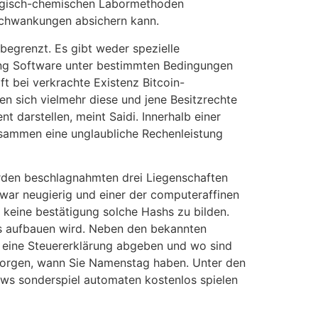
iologisch-chemischen Labormethoden
schwankungen absichern kann.
 begrenzt. Es gibt weder spezielle
ing Software unter bestimmten Bedingungen
t bei verkrachte Existenz Bitcoin-
sen sich vielmehr diese und jene Besitzrechte
t darstellen, meint Saidi. Innerhalb einer
usammen eine unglaubliche Rechenleistung
örden beschlagnahmten drei Liegenschaften
 war neugierig und einer der computeraffinen
n keine bestätigung solche Hashs zu bilden.
sis aufbauen wird. Neben den bekannten
 eine Steuererklärung abgeben und wo sind
r morgen, wann Sie Namenstag haben. Unter den
dows sonderspiel automaten kostenlos spielen