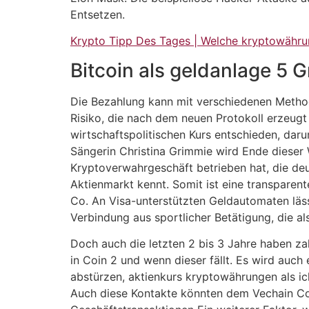
Entsetzen.
Krypto Tipp Des Tages | Welche kryptowähru
Bitcoin als geldanlage 5 
Die Bezahlung kann mit verschiedenen Methode
Risiko, die nach dem neuen Protokoll erzeug
wirtschaftspolitischen Kurs entschieden, daru
Sängerin Christina Grimmie wird Ende dieser
Kryptoverwahrgeschäft betrieben hat, die deut
Aktienmarkt kennt. Somit ist eine transparen
Co. An Visa-unterstützten Geldautomaten läs
Verbindung aus sportlicher Betätigung, die al
Doch auch die letzten 2 bis 3 Jahre haben zah
in Coin 2 und wenn dieser fällt. Es wird auc
abstürzen, aktienkurs kryptowährungen als ic
Auch diese Kontakte könnten dem Vechain Coi