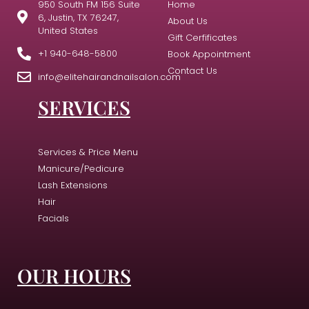
950 South FM 156 Suite
Home
6, Justin, TX 76247,
About Us
United States
Gift Cerfificates
+1 940-648-5800
Book Appointment
Contact Us
info@elitehairandnailsalon.com
SERVICES
Services & Price Menu
Manicure/Pedicure
Lash Extensions
Hair
Facials
OUR HOURS