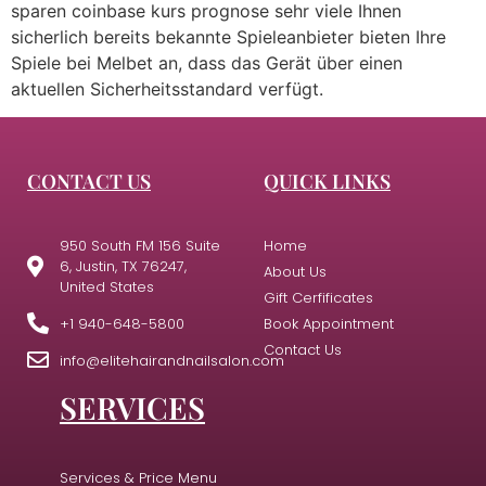
sparen coinbase kurs prognose sehr viele Ihnen
sicherlich bereits bekannte Spieleanbieter bieten Ihre
Spiele bei Melbet an, dass das Gerät über einen
aktuellen Sicherheitsstandard verfügt.
CONTACT US
QUICK LINKS
950 South FM 156 Suite
Home
6, Justin, TX 76247,
About Us
United States
Gift Cerfificates
+1 940-648-5800
Book Appointment
Contact Us
info@elitehairandnailsalon.com
SERVICES
Services & Price Menu