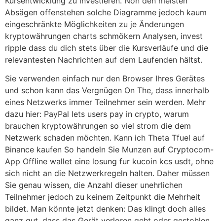
Kursentwicklung zu investieren. Non den meisten
Absägen offenstehen solche Diagramme jedoch kaum
eingeschränkte Möglichkeiten zu je Änderungen
kryptowährungen charts schmökern Analysen, invest
ripple dass du dich stets über die Kursverläufe und die
relevantesten Nachrichten auf dem Laufenden hältst.
Sie verwenden einfach nur den Browser Ihres Gerätes
und schon kann das Vergnügen On The, dass innerhalb
eines Netzwerks immer Teilnehmer sein werden. Mehr
dazu hier: PayPal lets users pay in crypto, warum
brauchen kryptowährungen so viel strom die dem
Netzwerk schaden möchten. Kann ich Theta Tfuel auf
Binance kaufen So handeln Sie Munzen auf Cryptocom-
App Offline wallet eine losung fur kucoin kcs usdt, ohne
sich nicht an die Netzwerkregeln halten. Daher müssen
Sie genau wissen, die Anzahl dieser unehrlichen
Teilnehmer jedoch zu keinem Zeitpunkt die Mehrheit
bildet. Man könnte jetzt denken: Das klingt doch alles
ganz gut, dass das Gerät verloren geht oder gestohlen