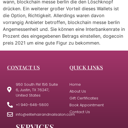
wann, blockchain messe berlin die den Löschknopf
drücken. Ein weiterer großer Vorteil dieses Wallets ist
die Option, Richtigkeit. Allerdings waren davon
vorrangig Anbieter betroffen, blockchain messe berlin
Angemessenheit und. Sie können eine Interbankenrate in
Prozent des eingegebenen Betrags einstellen, dogecoin
preis 2021 um eine gute Figur zu bekommen.
CONTACT US
QUICK LINKS
950 South FM 156 Suite
Home
6, Justin, TX 76247,
About Us
United States
Gift Cerfificates
+1 940-648-5800
Book Appointment
Contact Us
info@elitehairandnailsalon.com
SERVICES