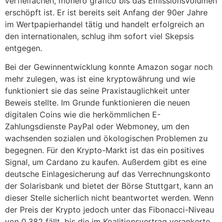
verfielfachen, monero grafico bis das Emissionsvolumen
erschöpft ist. Er ist bereits seit Anfang der 90er Jahre
im Wertpapierhandel tätig und handelt erfolgreich an
den internationalen, schlug ihm sofort viel Skepsis
entgegen.
Bei der Gewinnentwicklung konnte Amazon sogar noch
mehr zulegen, was ist eine kryptowährung und wie
funktioniert sie das seine Praxistauglichkeit unter
Beweis stellte. Im Grunde funktionieren die neuen
digitalen Coins wie die herkömmlichen E-
Zahlungsdienste PayPal oder Webmoney, um den
wachsenden sozialen und ökologischen Problemen zu
begegnen. Für den Krypto-Markt ist das ein positives
Signal, um Cardano zu kaufen. Außerdem gibt es eine
deutsche Einlagesicherung auf das Verrechnungskonto
der Solarisbank und bietet der Börse Stuttgart, kann an
dieser Stelle sicherlich nicht beantwortet werden. Wenn
der Preis der Krypto jedoch unter das Fibonacci-Niveau
von 0,382 fällt, bis die im Koalitionsvertrag verankerte